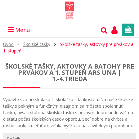
Menu
Úvod
Školské tašky
Školské tašky, aktovky pre prvákov a
1. stupeň
ŠKOLSKÉ TAŠKY, AKTOVKY A BATOHY PRE
PRVÁKOV A 1. STUPEŇ ARS UNA |
1.-4.TRIEDA
Vybavte svojho školáka či školáčku s ľahkosťou. Na naše školské
tašky s pekným a funkčným dizajnom sa môžete spoľahnúť.
Ľahká, avšak stabilná školská taška s pevným dnom bude vášmu
dieťaťu počas školských časov oporou. Sedí dobre na chrbte a
rastie spolu s dieťaťom vďaka výškovo nastaviteľným popruhom.
Ročník