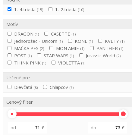
1.-4.trieda
1.-2.trieda
(15)
(10)
Motív
DRAGON
CASETTE
(1)
(1)
Jednorožec - Unicorn
KONE
KVETY
(1)
(1)
(1)
MAČKA PES
MON AMIE
PANTHER
(2)
(1)
(1)
POST
STAR WARS
Jurassic World
(1)
(1)
(2)
THINK PINK
VIOLETTA
(1)
(1)
Určené pre
Dievčatá
Chlapcov
(8)
(7)
Cenový filter
od
€
do
€