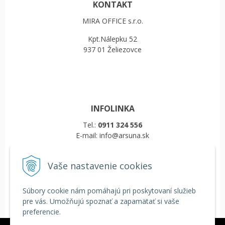
KONTAKT
MIRA OFFICE s.r.o.
Kpt.Nálepku 52
937 01 Želiezovce
INFOLINKA
Tel.:
0911 324 556
E-mail: info@arsuna.sk
Vaše nastavenie cookies
VŠETKO O NÁKUPE
Obchodné podmienky
Súbory cookie nám pomáhajú pri poskytovaní služieb
Reklamačný poriadok
pre vás. Umožňujú spoznať a zapamätať si vaše
Doprava a platba
preferencie.
COOKIES