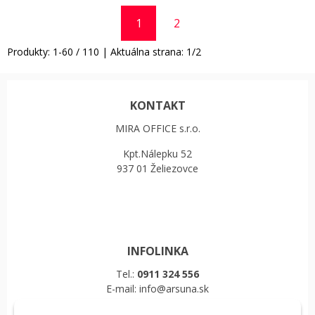
1
2
Produkty:
1
-
60
/
110
| Aktuálna strana:
1
/
2
KONTAKT
MIRA OFFICE s.r.o.
Kpt.Nálepku 52
937 01 Želiezovce
INFOLINKA
Tel.:
0911 324 556
E-mail: info@arsuna.sk