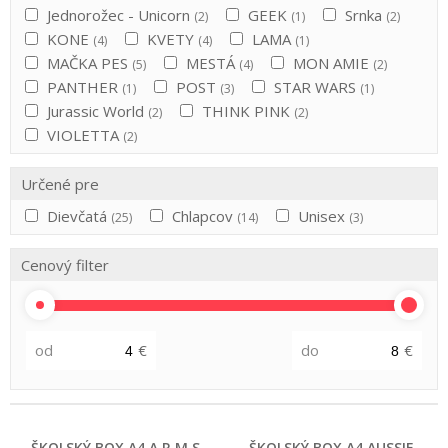
Jednorožec - Unicorn
GEEK
Srnka
(2)
(1)
(2)
KONE
KVETY
LAMA
(4)
(4)
(1)
MAČKA PES
MESTÁ
MON AMIE
(5)
(4)
(2)
PANTHER
POST
STAR WARS
(1)
(3)
(1)
Jurassic World
THINK PINK
(2)
(2)
VIOLETTA
(2)
Určené pre
Dievčatá
Chlapcov
Unisex
(25)
(14)
(3)
Cenový filter
od
€
do
€
ŠKOLSKÝ BOX A4 A.R.M.S.
ŠKOLSKÝ BOX A4 AUSSIE