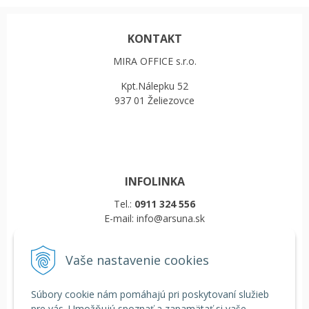
KONTAKT
MIRA OFFICE s.r.o.
Kpt.Nálepku 52
937 01 Želiezovce
INFOLINKA
Tel.:
0911 324 556
E-mail: info@arsuna.sk
Vaše nastavenie cookies
VŠETKO O NÁKUPE
Obchodné podmienky
Súbory cookie nám pomáhajú pri poskytovaní služieb
Reklamačný poriadok
pre vás. Umožňujú spoznať a zapamätať si vaše