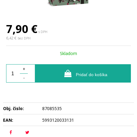
7,90
€
s DPH
6,42 €
bez DPH
Skladom
+
Pridať do košíka
-
Obj. čislo:
87085535
EAN:
5993120033131