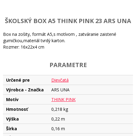
ŠKOLSKÝ BOX A5 THINK PINK 23 ARS UNA
Box na zošity, formát A5,s motívom , zatváranie zaistené
gumičkou,materiál tvrdý karton.
Rozmer: 16x22x4 cm
PARAMETRE
Určené pre
Dievčatá
Výrobca - Značka
ARS UNA
Motív
THINK PINK
Hmotnosť
0,218 kg
Výška
0,22 m
Šírka
0,16 m