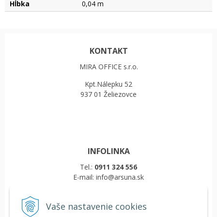
Hĺbka
0,04 m
KONTAKT
MIRA OFFICE s.r.o.
Kpt.Nálepku 52
937 01 Želiezovce
INFOLINKA
Tel.:
0911 324 556
E-mail: info@arsuna.sk
Vaše nastavenie cookies
VŠETKO O NÁKUPE