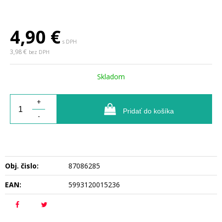
4,90
€
s DPH
3,98 €
bez DPH
Skladom
+
Pridať do košíka
-
Obj. čislo:
87086285
EAN:
5993120015236