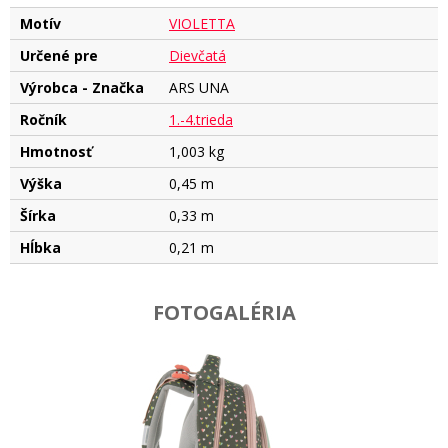
Motív
VIOLETTA
Určené pre
Dievčatá
Výrobca - Značka
ARS UNA
Ročník
1.-4.trieda
Hmotnosť
1,003 kg
Výška
0,45 m
Šírka
0,33 m
Hĺbka
0,21 m
FOTOGALÉRIA