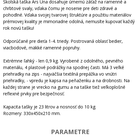
Školská taška Ars Una dosahuje úmernú záťaž na ramenné a
chrbtové svaly, vďaka čomu je nosenie pre deti zdravé a
pohodlné. Vďaka svojej tvarovej štruktúre a použitiu materiálov
prémiovej kvality je mimoriadne odolná, nemusíte kupovať každý
rok novú tašku!
Odporúčané pre dieťa 1-4. triedy. Postrovaná oblasť bedier,
viacbodové, mäkké ramenné popruhy.
Extrémne ľahký - len 0,9 kg. Vyrobené z odolného, pevného
materiálu, 4 plastové podrážky na spodnej časti. Má 3 veľké
priehradky na zips - najväčšia textilná prepážka vo vnútri
priehradky, - vpredu je kapsa na peňaženku a na drobnosti. Na
každej strane je vrecko na gumu a na taške tiež veľkoplošné
reflexné prvky pre bezpečnosť.
Kapacita tašky je 23 litrov a nosnosť do 10 kg.
Rozmery: 330x450x210 mm.
PARAMETRE