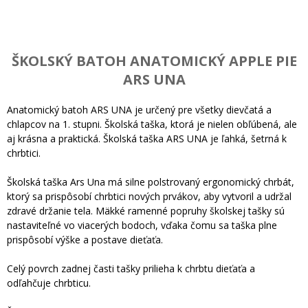
ŠKOLSKÝ BATOH ANATOMICKÝ APPLE PIE
ARS UNA
Anatomický batoh ARS UNA je určený pre všetky dievčatá a
chlapcov na 1. stupni. Školská taška, ktorá je nielen obľúbená, ale
aj krásna a praktická. Školská taška ARS UNA je ľahká, šetrná k
chrbtici.
Školská taška Ars Una má silne polstrovaný ergonomický chrbát,
ktorý sa prispôsobí chrbtici nových prvákov, aby vytvoril a udržal
zdravé držanie tela. Mäkké ramenné popruhy školskej tašky sú
nastaviteľné vo viacerých bodoch, vďaka čomu sa taška plne
prispôsobí výške a postave dieťaťa.
Celý povrch zadnej časti tašky prilieha k chrbtu dieťaťa a
odľahčuje chrbticu.