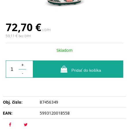
72,70
€
s DPH
59,11 €
bez DPH
Skladom
+
Pridať do košíka
-
Obj. čislo:
87456349
EAN:
5993120018558