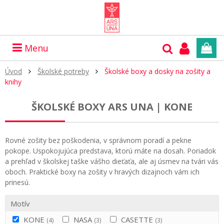
Menu
Úvod
Školské potreby
Školské boxy a dosky na zošity a
knihy
ŠKOLSKÉ BOXY ARS UNA | KONE
Rovné zošity bez poškodenia, v správnom poradí a pekne
pokope. Uspokojujúca predstava, ktorú máte na dosah. Poriadok
a prehľad v školskej taške vášho dieťaťa, ale aj úsmev na tvári vás
oboch. Praktické boxy na zošity v hravých dizajnoch vám ich
prinesú.
Motív
KONE
NASA
CASETTE
(4)
(3)
(3)