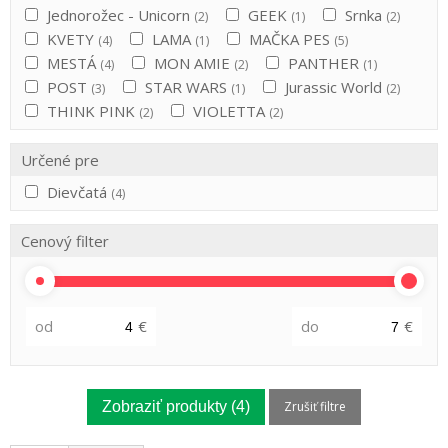
Jednorožec - Unicorn
GEEK
Srnka
(2)
(1)
(2)
KVETY
LAMA
MAČKA PES
(4)
(1)
(5)
MESTÁ
MON AMIE
PANTHER
(4)
(2)
(1)
POST
STAR WARS
Jurassic World
(3)
(1)
(2)
THINK PINK
VIOLETTA
(2)
(2)
Určené pre
Dievčatá
(4)
Cenový filter
od
€
do
€
Zobraziť produkty
(4)
Zrušiť filtre