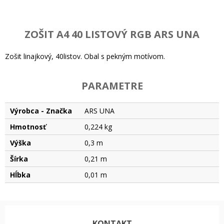
ZOŠIT A4 40 LISTOVÝ RGB ARS UNA
Zošit linajkový, 40listov. Obal s pekným motívom.
PARAMETRE
Výrobca - Značka
ARS UNA
Hmotnosť
0,224 kg
Výška
0,3 m
Šírka
0,21 m
Hĺbka
0,01 m
KONTAKT