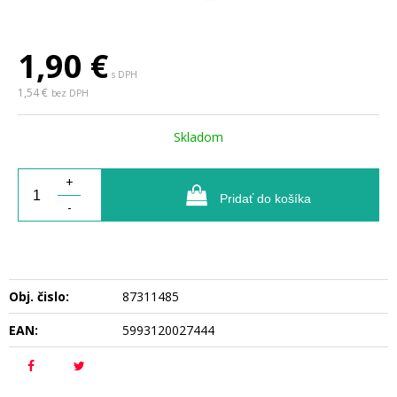
1,90
€
s DPH
1,54 €
bez DPH
Skladom
+
Pridať do košíka
-
Obj. čislo:
87311485
EAN:
5993120027444