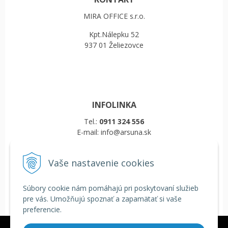
MIRA OFFICE s.r.o.
Kpt.Nálepku 52
937 01 Želiezovce
INFOLINKA
Tel.:
0911 324 556
E-mail: info@arsuna.sk
Vaše nastavenie cookies
VŠETKO O NÁKUPE
Obchodné podmienky
Súbory cookie nám pomáhajú pri poskytovaní služieb
Reklamačný poriadok
pre vás. Umožňujú spoznať a zapamätať si vaše
Doprava a platba
preferencie.
COOKIES
Veľkoobchod