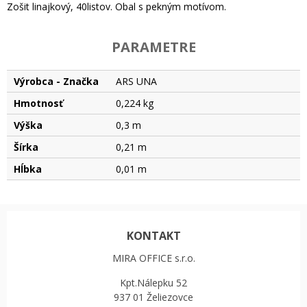
Zošit linajkový, 40listov. Obal s pekným motívom.
PARAMETRE
Výrobca - Značka
ARS UNA
Hmotnosť
0,224 kg
Výška
0,3 m
Šírka
0,21 m
Hĺbka
0,01 m
KONTAKT
MIRA OFFICE s.r.o.
Kpt.Nálepku 52
937 01 Želiezovce