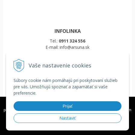
INFOLINKA
Tel.:
0911 324 556
E-mail: info@arsuna.sk
Vaše nastavenie cookies
VŠETKO O NÁKUPE
Obchodné podmienky
Súbory cookie nám pomáhajú pri poskytovaní služieb
Reklamačný poriadok
pre vás. Umožňujú spoznať a zapamätať si vaše
Doprava a platba
preferencie.
COOKIES
Veľkoobchod
Tieto internetové stránky používajú k poskytovaniu služieb,
Prijať
personalizácií reklám a analýze návštevnosti súbory cookie. Používaním
týchto internetových stránok s tým súhlasíte.
Ďalšie informácie
Nastaviť
© 2026 Školské tašky, batohy a zdravé fľaše ARS UNA •
tvorba eshopu cez
Rozumiem
UNIobchod
,
webhosting
spoločnosti
WEBYGROUP