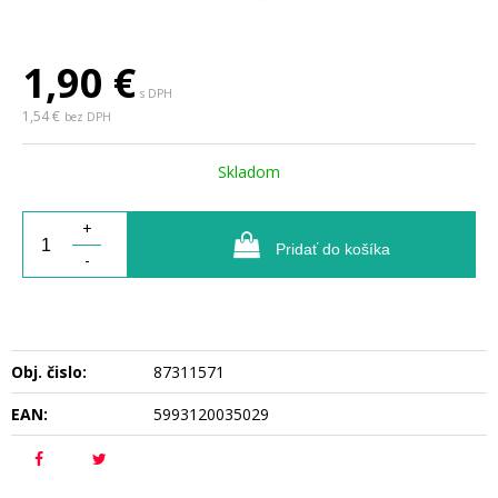
1,90
€
s DPH
1,54 €
bez DPH
Skladom
+
Pridať do košíka
-
Obj. čislo:
87311571
EAN:
5993120035029