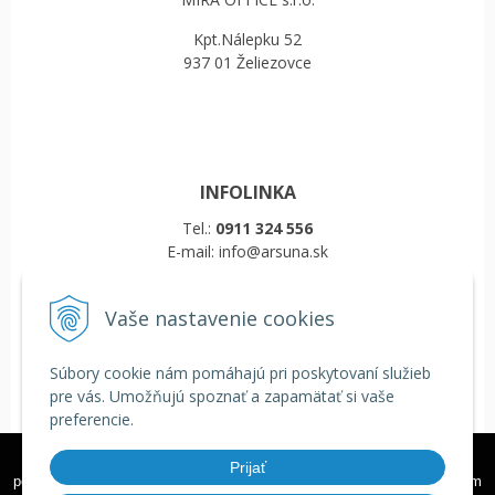
Kpt.Nálepku 52
937 01 Želiezovce
INFOLINKA
Tel.:
0911 324 556
E-mail: info@arsuna.sk
Vaše nastavenie cookies
VŠETKO O NÁKUPE
Obchodné podmienky
Súbory cookie nám pomáhajú pri poskytovaní služieb
Reklamačný poriadok
pre vás. Umožňujú spoznať a zapamätať si vaše
Doprava a platba
preferencie.
COOKIES
Veľkoobchod
Tieto internetové stránky používajú k poskytovaniu služieb,
Prijať
personalizácií reklám a analýze návštevnosti súbory cookie. Používaním