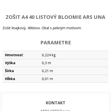
ZOŠIT A4 40 LISTOVÝ BLOOMIE ARS UNA
Zošit linajkový, 40listov. Obal s pekným motívom.
PARAMETRE
Hmotnosť
0,224 kg
Výška
0,3 m
Šírka
0,21 m
Hĺbka
0,01 m
KONTAKT
MIRA OFFICE s.r.o.