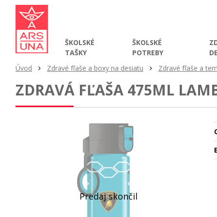
ŠKOLSKÉ
ŠKOLSKÉ
Z
TAŠKY
POTREBY
D
Úvod
Zdravé fľaše a boxy na desiatu
Zdravé fľaše a te
ZDRAVÁ FĽAŠA 475ML LAM
O