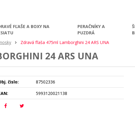
DRAVÉ FĽAŠE A BOXY NA
PERAČNÍKY A
Š
ESIATU
PUZDRÁ
rmosky
Zdravá fľaša 475ml Lamborghini 24 ARS UNA
BORGHINI 24 ARS UNA
bj. čislo:
87502336
EAN:
5993120021138