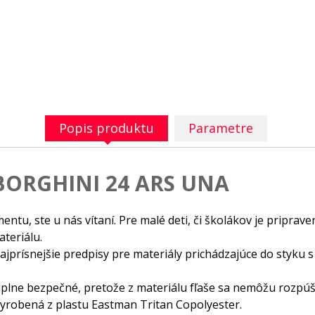
Popis produktu
Parametre
BORGHINI 24 ARS UNA
imentu, ste u nás vítaní. Pre malé deti, či školákov je pripr
teriálu.
ú najprísnejšie predpisy pre materiály prichádzajúce do sty
úplne bezpečné, pretože z materiálu fľaše sa nemôžu rozpúšť
vyrobená z plastu Eastman Tritan Copolyester.