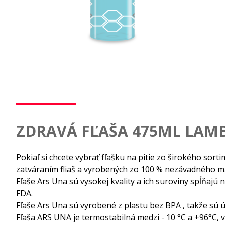
ZDRAVÁ FĽAŠA 475ML LAM
Pokiaľ si chcete vybrať fľašku na pitie zo širokého sort
zatváraním fliaš a vyrobených zo 100 % nezávadného ma
Fľaše Ars Una sú vysokej kvality a ich suroviny spĺňaj
FDA.
Fľaše Ars Una sú vyrobené z plastu bez BPA , takže sú 
Fľaša ARS UNA je termostabilná medzi - 10 °C a +96°C, 