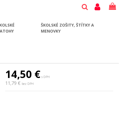
KOLSKÉ
ŠKOLSKÉ ZOŠITY, ŠTÍTKY A
BATOHY
MENOVKY
14,50
€
s DPH
11,79 €
bez DPH