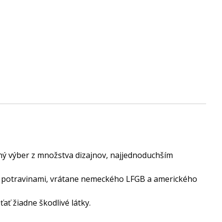
avený výber z množstva dizajnov, najjednoduchším
ku s potravinami, vrátane nemeckého LFGB a amerického
ať žiadne škodlivé látky.