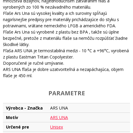
množstva dizajnov, najjednoduchším zatváraním fliaš a
vyrobených zo 100 % nezávadného materiálu.
Fľaše Ars Una sú vysokej kvality a ich suroviny spĺňajú
najprísnejšie predpisy pre materiály prichádzajúce do styku s
potravinami, vrátane nemeckého LFGB a amerického FDA.
Fľaše Ars Una sú vyrobené z plastu bez BPA , takže sú úplne
bezpečné, pretože z materiálu fľaše sa nemôžu rozpúšťať žiadne
škodlivé látky.
Fľaša ARS UNA je termostabilná medzi - 10 °C a +96°C, vyrobená
z plastu Eastman Tritan Copolyester.
Doporučené je ručné umývanie.
ARS UNA fľaša je dobre uzatvoriteľná a nezapáchajúca, objem
fľaše je 450 ml.
PARAMETRE
Výrobca - Značka
ARS UNA
Motív
ARS UNA
Určené pre
Unisex