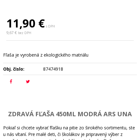
11,90
€
s DPH
9,67 €
bez DPH
Fľaša je vyrobená z ekologického matriálu
Obj. čislo:
87474918
ZDRAVÁ FĽAŠA 450ML MODRÁ ARS UNA
Pokiaľ si chcete vybrať fľašku na pitie zo širokého sortimentu, ste
u nás vítaní. Pre malé deti, či školákov je pripravený výber z