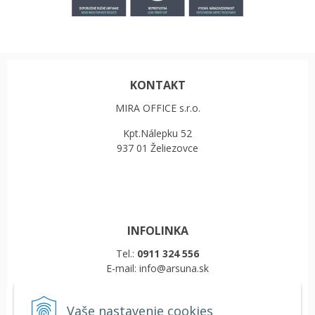
KONTAKT
MIRA OFFICE s.r.o.
Kpt.Nálepku 52
937 01 Želiezovce
INFOLINKA
Tel.:
0911 324 556
E-mail: info@arsuna.sk
Vaše nastavenie cookies
VŠETKO O NÁKUPE