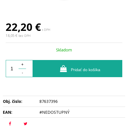
22,20
€
s DPH
18,05 €
bez DPH
Skladom
+
Pridať do košíka
-
Obj. čislo:
87637396
EAN:
#NEDOSTUPNÝ