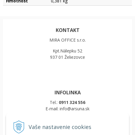
Hmotnosť
0,381 kg
KONTAKT
MIRA OFFICE s.r.o.
Kpt.Nálepku 52
937 01 Želiezovce
INFOLINKA
Tel.:
0911 324 556
E-mail: info@arsuna.sk
Vaše nastavenie cookies
VŠETKO O NÁKUPE