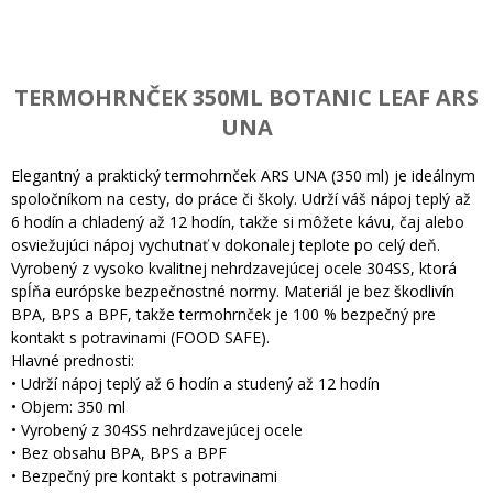
TERMOHRNČEK 350ML BOTANIC LEAF ARS
UNA
Elegantný a praktický termohrnček ARS UNA (350 ml) je ideálnym
spoločníkom na cesty, do práce či školy. Udrží váš nápoj teplý až
6 hodín a chladený až 12 hodín, takže si môžete kávu, čaj alebo
osviežujúci nápoj vychutnať v dokonalej teplote po celý deň.
Vyrobený z vysoko kvalitnej nehrdzavejúcej ocele 304SS, ktorá
spĺňa európske bezpečnostné normy. Materiál je bez škodlivín
BPA, BPS a BPF, takže termohrnček je 100 % bezpečný pre
kontakt s potravinami (FOOD SAFE).
Hlavné prednosti:
• Udrží nápoj teplý až 6 hodín a studený až 12 hodín
• Objem: 350 ml
• Vyrobený z 304SS nehrdzavejúcej ocele
• Bez obsahu BPA, BPS a BPF
• Bezpečný pre kontakt s potravinami