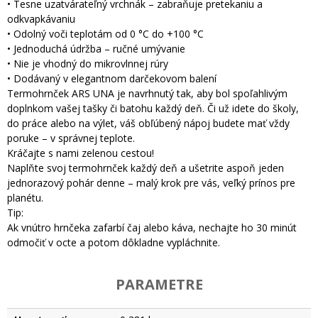
• Tesne uzatvárateľný vrchnák – zabraňuje pretekaniu a
odkvapkávaniu
• Odolný voči teplotám od 0 °C do +100 °C
• Jednoduchá údržba – ručné umývanie
• Nie je vhodný do mikrovlnnej rúry
• Dodávaný v elegantnom darčekovom balení
Termohrnček ARS UNA je navrhnutý tak, aby bol spoľahlivým
doplnkom vašej tašky či batohu každý deň. Či už idete do školy,
do práce alebo na výlet, váš obľúbený nápoj budete mať vždy
poruke – v správnej teplote.
Kráčajte s nami zelenou cestou!
Naplňte svoj termohrnček každý deň a ušetrite aspoň jeden
jednorazový pohár denne – malý krok pre vás, veľký prínos pre
planétu.
Tip:
Ak vnútro hrnčeka zafarbí čaj alebo káva, nechajte ho 30 minút
odmočiť v octe a potom dôkladne vypláchnite.
PARAMETRE