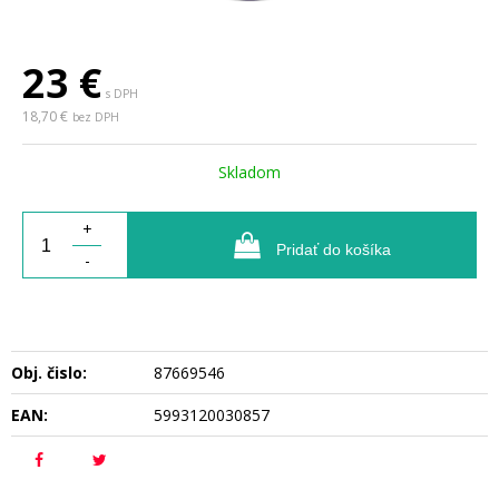
23
€
s DPH
18,70 €
bez DPH
Skladom
+
Pridať do košíka
-
Obj. čislo:
87669546
EAN:
5993120030857