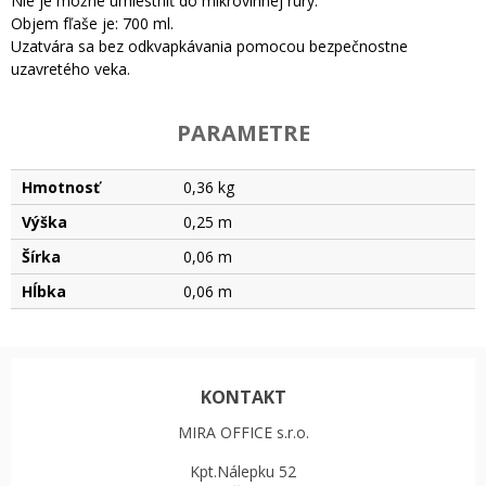
Nie je možné umiestniť do mikrovlnnej rúry.
Objem fľaše je: 700 ml.
Uzatvára sa bez odkvapkávania pomocou bezpečnostne
uzavretého veka.
PARAMETRE
Hmotnosť
0,36 kg
Výška
0,25 m
Šírka
0,06 m
Hĺbka
0,06 m
KONTAKT
MIRA OFFICE s.r.o.
Kpt.Nálepku 52