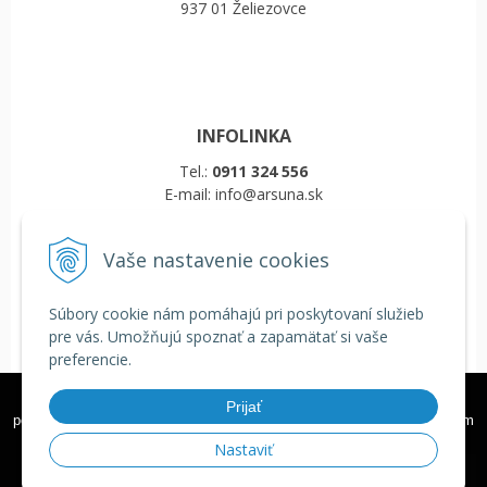
937 01 Želiezovce
INFOLINKA
Tel.:
0911 324 556
E-mail: info@arsuna.sk
Vaše nastavenie cookies
VŠETKO O NÁKUPE
Obchodné podmienky
Súbory cookie nám pomáhajú pri poskytovaní služieb
Reklamačný poriadok
pre vás. Umožňujú spoznať a zapamätať si vaše
Doprava a platba
preferencie.
COOKIES
Veľkoobchod
Tieto internetové stránky používajú k poskytovaniu služieb,
Prijať
personalizácií reklám a analýze návštevnosti súbory cookie. Používaním
týchto internetových stránok s tým súhlasíte.
Ďalšie informácie
Nastaviť
© 2026 Školské tašky, batohy a zdravé fľaše ARS UNA •
tvorba eshopu cez
Rozumiem
UNIobchod
,
webhosting
spoločnosti
WEBYGROUP