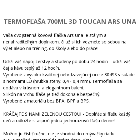
TERMOFĽAŠA 700ML 3D TOUCAN ARS UNA
Vaša dvojstenná kovová fľaška Ars Una je stálym a
nenahraditeľným doplnkom, či už si ich vezmete so sebou na
výlet alebo na tréning, do školy alebo do práce!
Udrží váš nápoj čerstvý a studený po dobu 24 hodín – udrží váš
čaj a kávu teplý až 12 hodín.
Vyrobené z vysoko kvalitnej nehrdzavejúcej ocele 304SS v súlade
s normami EÚ (hrúbka steny: 0,4 - 0,4 mm). Termofľaša sa
dodáva v krásnom a elegantnom balení.
Silikón na vrchu fľaše je tiež dokonale bezpečný.
Vyrobené z materiálu bez BPA, BPF a BPS.
KRÁČAJTE S NAMI ZELENOU CESTOU! - Doplňte si fľašu každý
deň a odložte si aspoň jednu jednorazovú fľašu denne!
Možno ju čistiť ručne, nie je vhodná do umývačky riadu.