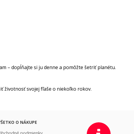
m – dopĺňajte si ju denne a pomôžte šetriť planétu.
 životnosť svojej fľaše o niekoľko rokov.
VŠETKO O NÁKUPE
Obchodné podmienky