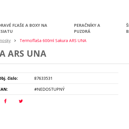
DRAVÉ FĽAŠE A BOXY NA
PERAČNÍKY A
Š
ESIATU
PUZDRÁ
rmosky
Termofľaša 600ml Sakura ARS UNA
A ARS UNA
bj. čislo:
87633531
EAN:
#NEDOSTUPNÝ