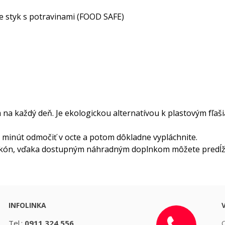
e styk s potravinami (FOOD SAFE)
a každý deň. Je ekologickou alternatívou k plastovým fľašia
30 minút odmočiť v octe a potom dôkladne vypláchnite.
ilikón, vďaka dostupným náhradným doplnkom môžete predĺžiť
INFOLINKA
Tel.:
0911 324 556