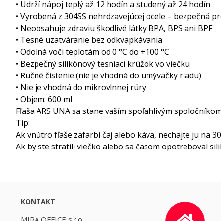
• Udrží nápoj teplý až 12 hodín a studený až 24 hodín
• Vyrobená z 304SS nehrdzavejúcej ocele – bezpečná pr
• Neobsahuje zdraviu škodlivé látky BPA, BPS ani BPF
• Tesné uzatváranie bez odkvapkávania
• Odolná voči teplotám od 0 °C do +100 °C
• Bezpečný silikónový tesniaci krúžok vo viečku
• Ručné čistenie (nie je vhodná do umývačky riadu)
• Nie je vhodná do mikrovlnnej rúry
• Objem: 600 ml
Fľaša ARS UNA sa stane vaším spoľahlivým spoločníkom n
Tip:
Ak vnútro fľaše zafarbí čaj alebo káva, nechajte ju na 
Ak by ste stratili viečko alebo sa časom opotreboval s
KONTAKT
MIRA OFFICE s.r.o.