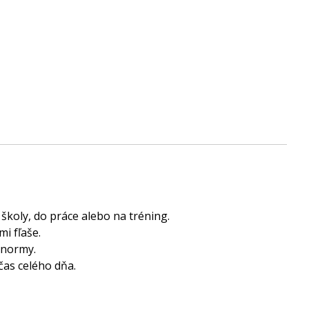
koly, do práce alebo na tréning.
i fľaše.
 normy.
čas celého dňa.