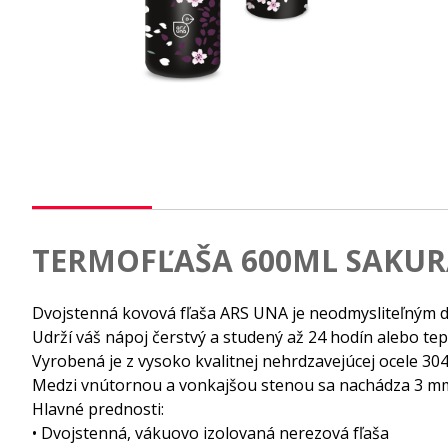
TERMOFĽAŠA 600ML SAKUR
Dvojstenná kovová fľaša ARS UNA je neodmysliteľným do
Udrží váš nápoj čerstvý a studený až 24 hodín alebo tepl
Vyrobená je z vysoko kvalitnej nehrdzavejúcej ocele 30
Medzi vnútornou a vonkajšou stenou sa nachádza 3 mm 
Hlavné prednosti:
• Dvojstenná, vákuovo izolovaná nerezová fľaša