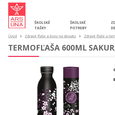
ŠKOLSKÉ
ŠKOLSKÉ
Z
TAŠKY
POTREBY
D
Úvod
Zdravé fľaše a boxy na desiatu
Zdravé fľaše a te
TERMOFĽAŠA 600ML SAKUR
O