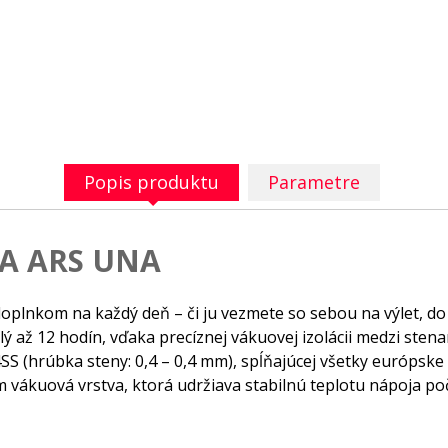
Popis produktu
Parametre
A ARS UNA
plnkom na každý deň – či ju vezmete so sebou na výlet, do š
ý až 12 hodín, vďaka precíznej vákuovej izolácii medzi stenam
4SS (hrúbka steny: 0,4 – 0,4 mm), spĺňajúcej všetky európske
vákuová vrstva, ktorá udržiava stabilnú teplotu nápoja po