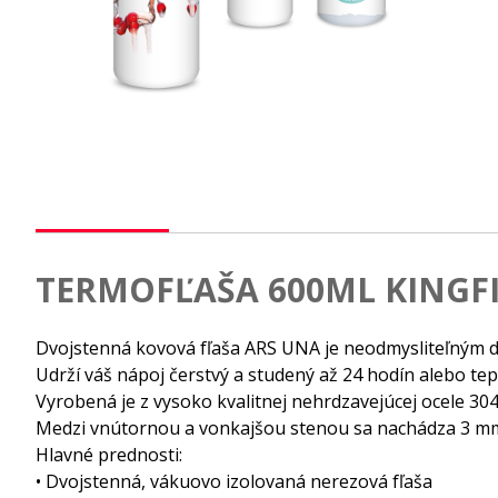
TERMOFĽAŠA 600ML KINGF
Dvojstenná kovová fľaša ARS UNA je neodmysliteľným do
Udrží váš nápoj čerstvý a studený až 24 hodín alebo tepl
Vyrobená je z vysoko kvalitnej nehrdzavejúcej ocele 30
Medzi vnútornou a vonkajšou stenou sa nachádza 3 mm 
Hlavné prednosti:
• Dvojstenná, vákuovo izolovaná nerezová fľaša