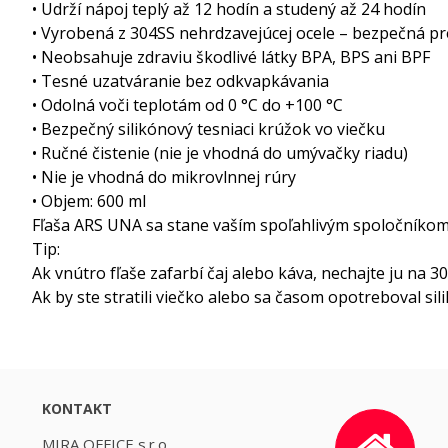
• Udrží nápoj teplý až 12 hodín a studený až 24 hodín
• Vyrobená z 304SS nehrdzavejúcej ocele – bezpečná pr
• Neobsahuje zdraviu škodlivé látky BPA, BPS ani BPF
• Tesné uzatváranie bez odkvapkávania
• Odolná voči teplotám od 0 °C do +100 °C
• Bezpečný silikónový tesniaci krúžok vo viečku
• Ručné čistenie (nie je vhodná do umývačky riadu)
• Nie je vhodná do mikrovlnnej rúry
• Objem: 600 ml
Fľaša ARS UNA sa stane vaším spoľahlivým spoločníkom n
Tip:
Ak vnútro fľaše zafarbí čaj alebo káva, nechajte ju na 
Ak by ste stratili viečko alebo sa časom opotreboval s
KONTAKT
MIRA OFFICE s.r.o.