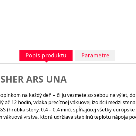
Popis produktu
Parametre
ISHER ARS UNA
plnkom na každý deň – či ju vezmete so sebou na výlet, do š
ý až 12 hodín, vďaka precíznej vákuovej izolácii medzi stenam
4SS (hrúbka steny: 0,4 – 0,4 mm), spĺňajúcej všetky európske
vákuová vrstva, ktorá udržiava stabilnú teplotu nápoja po