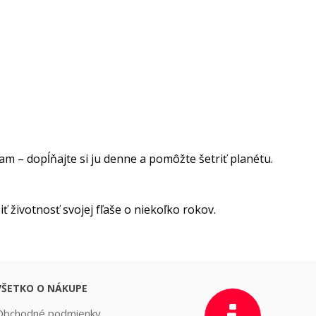
m – dopĺňajte si ju denne a pomôžte šetriť planétu.
 životnosť svojej fľaše o niekoľko rokov.
VŠETKO O NÁKUPE
Obchodné podmienky