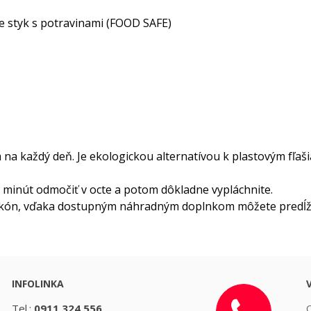
e styk s potravinami (FOOD SAFE)
a každý deň. Je ekologickou alternatívou k plastovým fľašia
30 minút odmočiť v octe a potom dôkladne vypláchnite.
ilikón, vďaka dostupným náhradným doplnkom môžete predĺžiť
INFOLINKA
Tel.:
0911 324 556