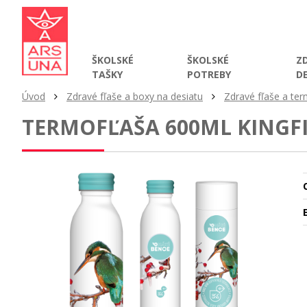
ŠKOLSKÉ
ŠKOLSKÉ
Z
TAŠKY
POTREBY
D
Úvod
Zdravé fľaše a boxy na desiatu
Zdravé fľaše a te
TERMOFĽAŠA 600ML KINGF
O