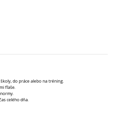
koly, do práce alebo na tréning.
i fľaše.
 normy.
čas celého dňa.