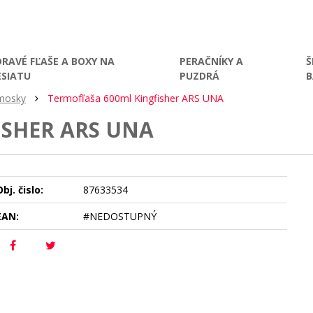
DRAVÉ FĽAŠE A BOXY NA
PERAČNÍKY A
Š
ESIATU
PUZDRÁ
rmosky
Termofľaša 600ml Kingfisher ARS UNA
ISHER ARS UNA
bj. čislo:
87633534
EAN:
#NEDOSTUPNÝ