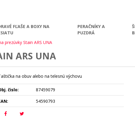
DRAVÉ FĽAŠE A BOXY NA
PERAČNÍKY A
Š
ESIATU
PUZDRÁ
 na prezúvky Stain ARS UNA
AIN ARS UNA
Taštička na obuv alebo na telesnú výchovu
bj. čislo:
87459079
EAN:
54590793