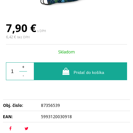
7,90
€
s DPH
6,42 €
bez DPH
Skladom
+
Pridať do košíka
-
Obj. čislo:
87356539
EAN:
5993120030918