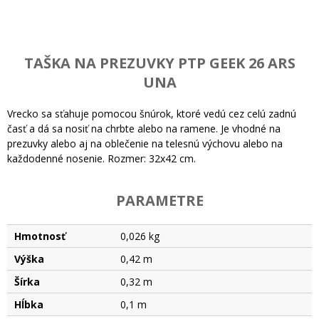
TAŠKA NA PREZUVKY PTP GEEK 26 ARS
UNA
Vrecko sa sťahuje pomocou šnúrok, ktoré vedú cez celú zadnú
časť a dá sa nosiť na chrbte alebo na ramene. Je vhodné na
prezuvky alebo aj na oblečenie na telesnú výchovu alebo na
každodenné nosenie. Rozmer: 32x42 cm.
PARAMETRE
Hmotnosť
0,026 kg
Výška
0,42 m
Šírka
0,32 m
Hĺbka
0,1 m