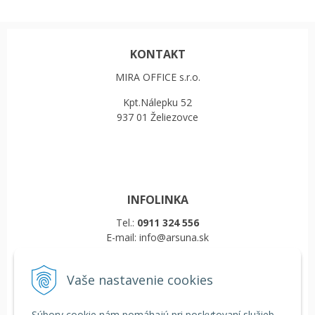
KONTAKT
MIRA OFFICE s.r.o.
Kpt.Nálepku 52
937 01 Želiezovce
INFOLINKA
Tel.:
0911 324 556
E-mail: info@arsuna.sk
Vaše nastavenie cookies
VŠETKO O NÁKUPE
Obchodné podmienky
Súbory cookie nám pomáhajú pri poskytovaní služieb