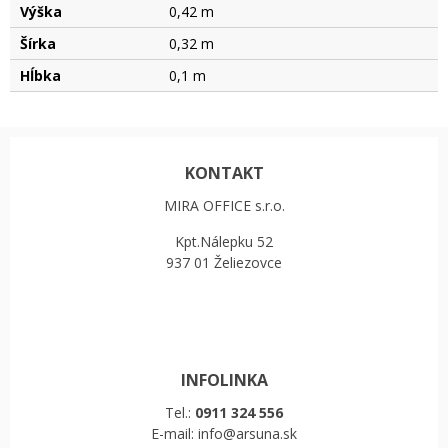
Výška
0,42 m
Šírka
0,32 m
Hĺbka
0,1 m
KONTAKT
MIRA OFFICE s.r.o.
Kpt.Nálepku 52
937 01 Želiezovce
INFOLINKA
Tel.:
0911 324 556
E-mail: info@arsuna.sk