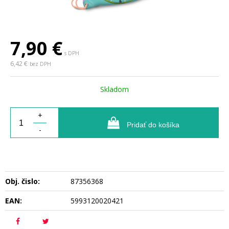
7,90
€
s DPH
6,42 €
bez DPH
Skladom
+
Pridať do košíka
-
Obj. čislo:
87356368
EAN:
5993120020421