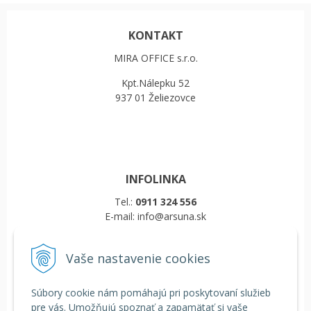
KONTAKT
MIRA OFFICE s.r.o.
Kpt.Nálepku 52
937 01 Želiezovce
INFOLINKA
Tel.:
0911 324 556
E-mail: info@arsuna.sk
Vaše nastavenie cookies
VŠETKO O NÁKUPE
Obchodné podmienky
Súbory cookie nám pomáhajú pri poskytovaní služieb
Reklamačný poriadok
pre vás. Umožňujú spoznať a zapamätať si vaše