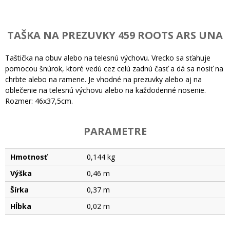
TAŠKA NA PREZUVKY 459 ROOTS ARS UNA
Taštička na obuv alebo na telesnú výchovu. Vrecko sa sťahuje
pomocou šnúrok, ktoré vedú cez celú zadnú časť a dá sa nosiť na
chrbte alebo na ramene. Je vhodné na prezuvky alebo aj na
oblečenie na telesnú výchovu alebo na každodenné nosenie.
Rozmer: 46x37,5cm.
PARAMETRE
Hmotnosť
0,144 kg
Výška
0,46 m
Šírka
0,37 m
Hĺbka
0,02 m