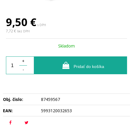
9,50
€
s DPH
7,72 €
bez DPH
Skladom
+
Pridať do košíka
-
Obj. čislo:
87459567
EAN:
5993120032653