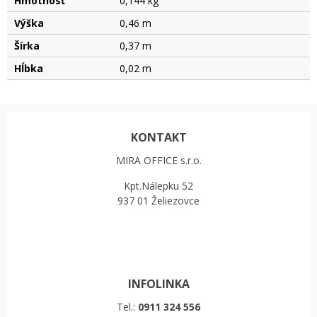
Hmotnosť
0,144 kg
Výška
0,46 m
Šírka
0,37 m
Hĺbka
0,02 m
KONTAKT
MIRA OFFICE s.r.o.
Kpt.Nálepku 52
937 01 Želiezovce
INFOLINKA
Tel.:
0911 324 556