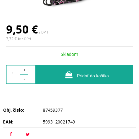
9,50
€
s DPH
7,72 €
bez DPH
Skladom
+
Pridať do košíka
-
Obj. čislo:
87459377
EAN:
5993120021749