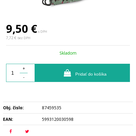
9,50
€
s DPH
7,72 €
bez DPH
Skladom
+
Pridať do košíka
-
Obj. čislo:
87459535
EAN:
5993120030598