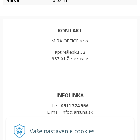
Hĺbka
0,02 m
KONTAKT
MIRA OFFICE s.r.o.
Kpt.Nálepku 52
937 01 Želiezovce
INFOLINKA
Tel.:
0911 324 556
E-mail: info@arsuna.sk
Vaše nastavenie cookies
VŠETKO O NÁKUPE