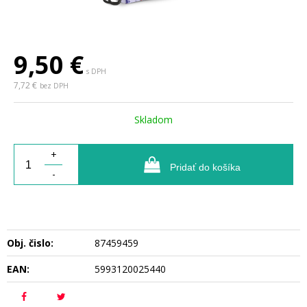
9,50
€
s DPH
7,72 €
bez DPH
Skladom
+
Pridať do košíka
-
Obj. čislo:
87459459
EAN:
5993120025440