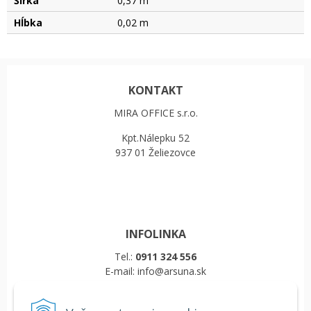
Šírka
0,37 m
Hĺbka
0,02 m
KONTAKT
MIRA OFFICE s.r.o.
Kpt.Nálepku 52
937 01 Želiezovce
INFOLINKA
Tel.:
0911 324 556
E-mail: info@arsuna.sk