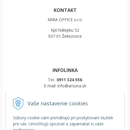
KONTAKT
MIRA OFFICE s.r.o.
Kpt.Nálepku 52
937 01 Želiezovce
INFOLINKA
Tel.:
0911 324 556
E-mail: info@arsuna.sk
Vaše nastavenie cookies
VŠETKO O NÁKUPE
Obchodné podmienky
Súbory cookie nám pomáhajú pri poskytovaní služieb
Reklamačný poriadok
pre vás. Umožňujú spoznať a zapamätať si vaše
Doprava a platba
preferencie.