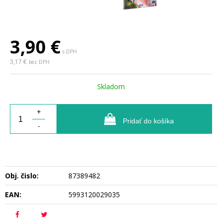
3,90
€
s DPH
3,17 €
bez DPH
Skladom
+
Pridať do košíka
-
Obj. čislo:
87389482
EAN:
5993120029035