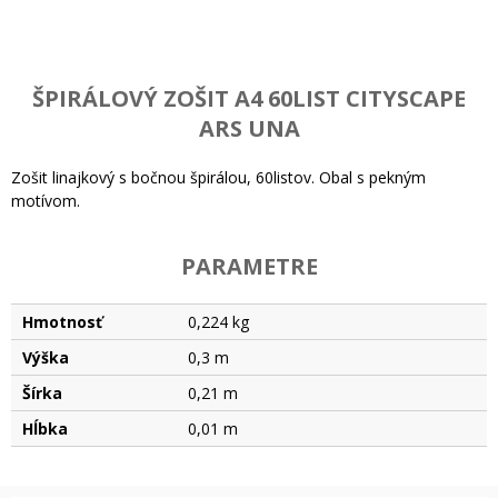
ŠPIRÁLOVÝ ZOŠIT A4 60LIST CITYSCAPE
ARS UNA
Zošit linajkový s bočnou špirálou, 60listov. Obal s pekným
motívom.
PARAMETRE
Hmotnosť
0,224 kg
Výška
0,3 m
Šírka
0,21 m
Hĺbka
0,01 m