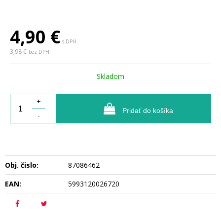
4,90
€
s DPH
3,98 €
bez DPH
Skladom
+
Pridať do košíka
-
Obj. čislo:
87086462
EAN:
5993120026720