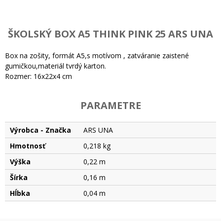
ŠKOLSKÝ BOX A5 THINK PINK 25 ARS UNA
Box na zošity, formát A5,s motívom , zatváranie zaistené
gumičkou,materiál tvrdý karton.
Rozmer: 16x22x4 cm
PARAMETRE
Výrobca - Značka
ARS UNA
Hmotnosť
0,218 kg
Výška
0,22 m
Šírka
0,16 m
Hĺbka
0,04 m