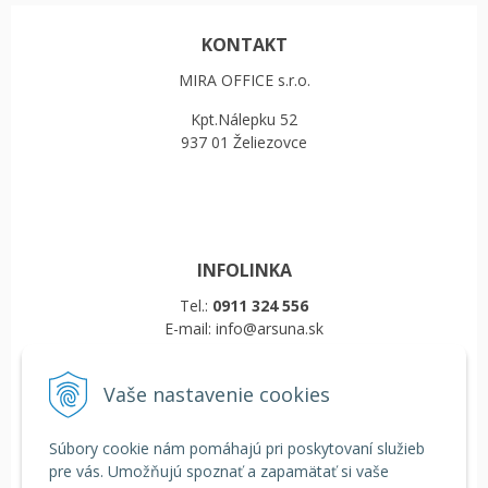
KONTAKT
MIRA OFFICE s.r.o.
Kpt.Nálepku 52
937 01 Želiezovce
INFOLINKA
Tel.:
0911 324 556
E-mail: info@arsuna.sk
Vaše nastavenie cookies
VŠETKO O NÁKUPE
Obchodné podmienky
Súbory cookie nám pomáhajú pri poskytovaní služieb
Reklamačný poriadok
pre vás. Umožňujú spoznať a zapamätať si vaše
Doprava a platba