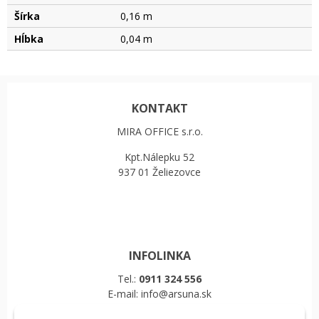
Šírka
0,16 m
Hĺbka
0,04 m
KONTAKT
MIRA OFFICE s.r.o.
Kpt.Nálepku 52
937 01 Želiezovce
INFOLINKA
Tel.:
0911 324 556
E-mail: info@arsuna.sk