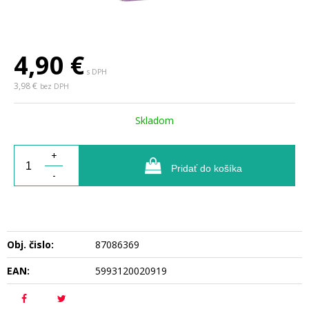
4,90
€
s DPH
3,98 €
bez DPH
Skladom
+
Pridať do košíka
-
Obj. čislo:
87086369
EAN:
5993120020919