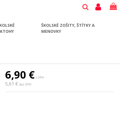
KOLSKÉ
ŠKOLSKÉ ZOŠITY, ŠTÍTKY A
BATOHY
MENOVKY
6,90
€
s DPH
5,61 €
bez DPH