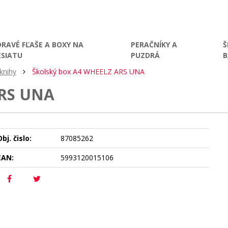
DRAVÉ FĽAŠE A BOXY NA
PERAČNÍKY A
Š
ESIATU
PUZDRÁ
knihy
Školský box A4 WHEELZ ARS UNA
RS UNA
bj. čislo:
87085262
EAN:
5993120015106