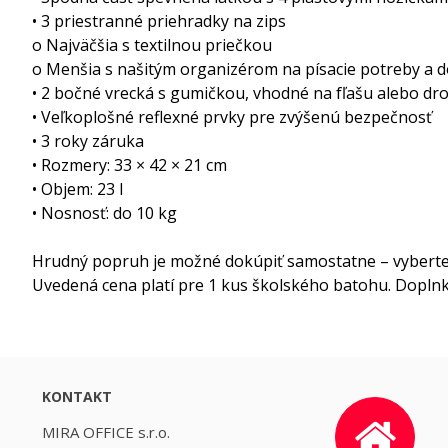
• 3 priestranné priehradky na zips
o Najväčšia s textilnou priečkou
o Menšia s našitým organizérom na písacie potreby a d
• 2 bočné vrecká s gumičkou, vhodné na fľašu alebo dr
• Veľkoplošné reflexné prvky pre zvýšenú bezpečnosť
• 3 roky záruka
• Rozmery: 33 × 42 × 21 cm
• Objem: 23 l
• Nosnosť: do 10 kg
Hrudný popruh je možné dokúpiť samostatne – vyberte 
Uvedená cena platí pre 1 kus školského batohu. Doplnko
KONTAKT
MIRA OFFICE s.r.o.