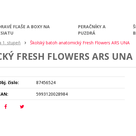
DRAVÉ FĽAŠE A BOXY NA
PERAČNÍKY A
Š
ESIATU
PUZDRÁ
a 1. stupeň
Školský batoh anatomický Fresh Flowers ARS UNA
KÝ FRESH FLOWERS ARS UNA
bj. čislo:
87456524
EAN:
5993120028984