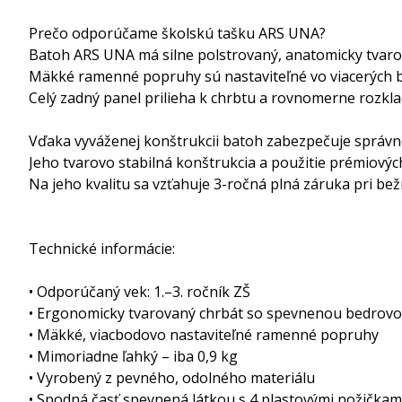
Prečo odporúčame školskú tašku ARS UNA?
Batoh ARS UNA má silne polstrovaný, anatomicky tvarova
Mäkké ramenné popruhy sú nastaviteľné vo viacerých bo
Celý zadný panel prilieha k chrbtu a rovnomerne rozkla
Vďaka vyváženej konštrukcii batoh zabezpečuje správn
Jeho tvarovo stabilná konštrukcia a použitie prémiovýc
Na jeho kvalitu sa vzťahuje 3-ročná plná záruka pri be
Technické informácie:
• Odporúčaný vek: 1.–3. ročník ZŠ
• Ergonomicky tvarovaný chrbát so spevnenou bedrovo
• Mäkké, viacbodovo nastaviteľné ramenné popruhy
• Mimoriadne ľahký – iba 0,9 kg
• Vyrobený z pevného, odolného materiálu
• Spodná časť spevnená látkou s 4 plastovými nožičkami 