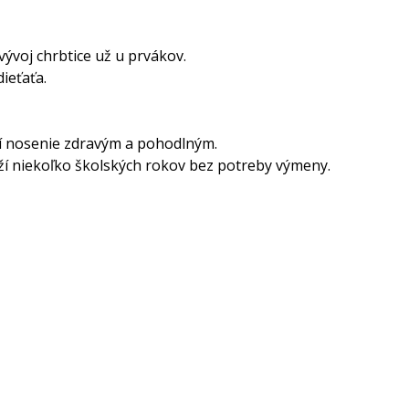
ývoj chrbtice už u prvákov.
ieťaťa.
bí nosenie zdravým a pohodlným.
rží niekoľko školských rokov bez potreby výmeny.