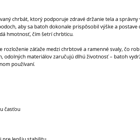
ný chrbát, ktorý podporuje zdravé držanie tela a správny v
doch, aby sa batoh dokonale prispôsobil výške a postave d
dá hmotnosť, čím šetrí chrbticu.
e rozloženie záťaže medzi chrbtové a ramenné svaly, čo ro
h, odolných materiálov zaručujú dlhú životnosť – batoh vyd
žnom používaní.
u časťou
pre lepšiu stabilitu