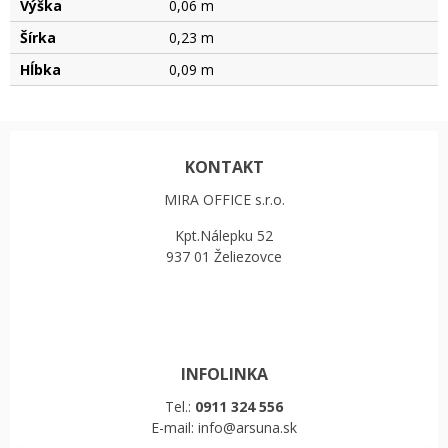
Výška
0,06 m
Šírka
0,23 m
Hĺbka
0,09 m
KONTAKT
MIRA OFFICE s.r.o.
Kpt.Nálepku 52
937 01 Želiezovce
INFOLINKA
Tel.:
0911 324 556
E-mail: info@arsuna.sk