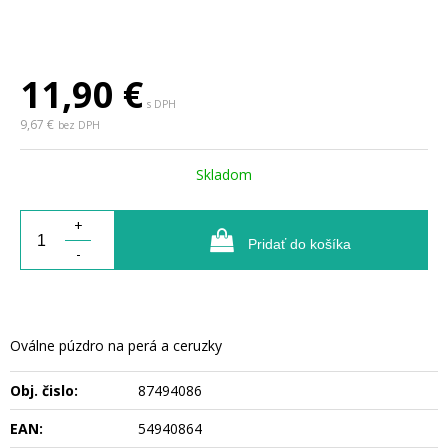
11,90
€
s DPH
9,67 €
bez DPH
Skladom
+
Pridať do košíka
-
Oválne púzdro na perá a ceruzky
Obj. čislo:
87494086
EAN:
54940864