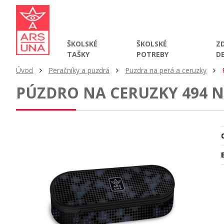
ŠKOLSKÉ
ŠKOLSKÉ
Z
TAŠKY
POTREBY
D
Úvod
Peračníky a puzdrá
Puzdra na perá a ceruzky
PÚZDRO NA CERUZKY 494 
O