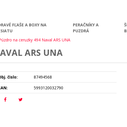
DRAVÉ FĽAŠE A BOXY NA
PERAČNÍKY A
Š
ESIATU
PUZDRÁ
Púzdro na ceruzky 494 Naval ARS UNA
NAVAL ARS UNA
bj. čislo:
87494568
EAN:
5993120032790