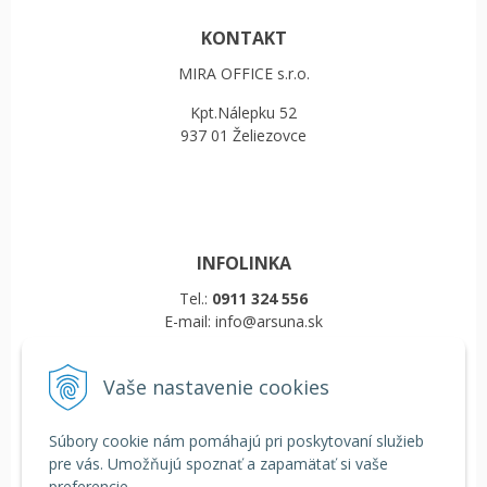
KONTAKT
MIRA OFFICE s.r.o.
Kpt.Nálepku 52
937 01 Želiezovce
INFOLINKA
Tel.:
0911 324 556
E-mail: info@arsuna.sk
Vaše nastavenie cookies
VŠETKO O NÁKUPE
Obchodné podmienky
Súbory cookie nám pomáhajú pri poskytovaní služieb
Reklamačný poriadok
pre vás. Umožňujú spoznať a zapamätať si vaše
Doprava a platba
preferencie.