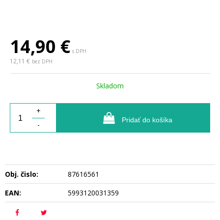
14,90
€
s DPH
12,11 €
bez DPH
Skladom
+
Pridať do košíka
-
Obj. čislo:
87616561
EAN:
5993120031359