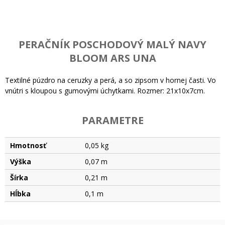
PERAČNÍK POSCHODOVÝ MALÝ NAVY
BLOOM ARS UNA
Textilné púzdro na ceruzky a perá, a so zipsom v hornej časti. Vo
vnútri s kloupou s gumovými úchytkami. Rozmer: 21x10x7cm.
PARAMETRE
Hmotnosť
0,05 kg
Výška
0,07 m
Šírka
0,21 m
Hĺbka
0,1 m