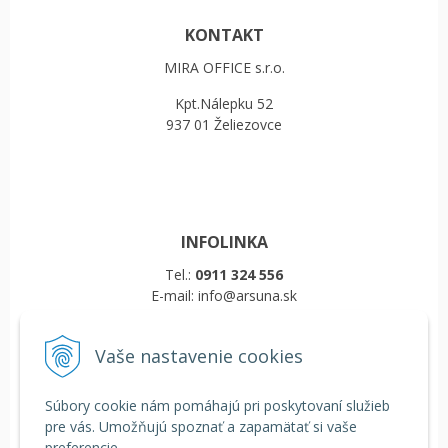
KONTAKT
MIRA OFFICE s.r.o.
Kpt.Nálepku 52
937 01 Želiezovce
INFOLINKA
Tel.:
0911 324 556
E-mail: info@arsuna.sk
Vaše nastavenie cookies
VŠETKO O NÁKUPE
Obchodné podmienky
Súbory cookie nám pomáhajú pri poskytovaní služieb
Reklamačný poriadok
pre vás. Umožňujú spoznať a zapamätať si vaše
Doprava a platba
preferencie.