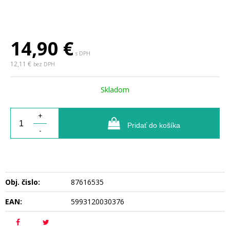
14,90
€
s DPH
12,11 €
bez DPH
Skladom
+
Pridať do košíka
-
Obj. čislo:
87616535
EAN:
5993120030376