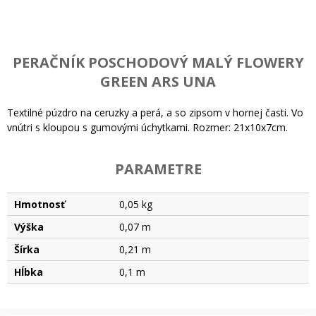
PERAČNÍK POSCHODOVÝ MALÝ FLOWERY
GREEN ARS UNA
Textilné púzdro na ceruzky a perá, a so zipsom v hornej časti. Vo
vnútri s kloupou s gumovými úchytkami. Rozmer: 21x10x7cm.
PARAMETRE
Hmotnosť
0,05 kg
Výška
0,07 m
Šírka
0,21 m
Hĺbka
0,1 m