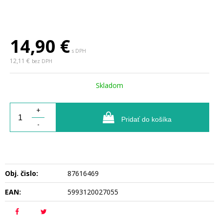
14,90
€
s DPH
12,11 €
bez DPH
Skladom
+
Pridať do košíka
-
Obj. čislo:
87616469
EAN:
5993120027055