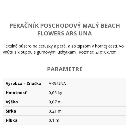
PERAČNÍK POSCHODOVÝ MALÝ BEACH
FLOWERS ARS UNA
Textilné púzdro na ceruzky a perá, a so zipsom v hornej časti. Vo
vnútri s kloupou s gumovými úchytkami. Rozmer: 21x10x7cm.
PARAMETRE
Výrobca - Značka
ARS UNA
Hmotnosť
0,05 kg
Výška
0,07 m
Šírka
0,21 m
Hĺbka
0,1 m