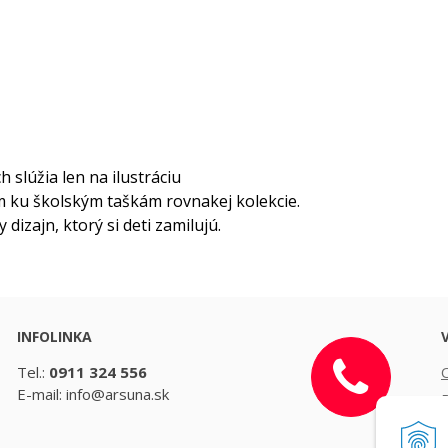
 slúžia len na ilustráciu
 ku školským taškám rovnakej kolekcie.
izajn, ktorý si deti zamilujú.
INFOLINKA
Tel.:
0911 324 556
E-mail: info@arsuna.sk
D