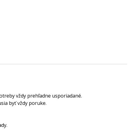
potreby vždy prehľadne usporiadané.
sia byť vždy poruke.
ady.