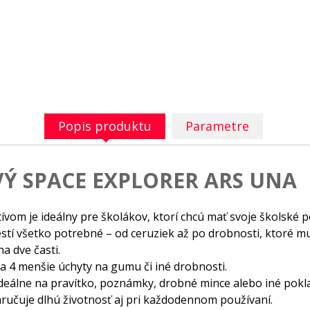
Popis produktu
Parametre
Ý SPACE EXPLORER ARS UNA
om je ideálny pre školákov, ktorí chcú mať svoje školské 
 všetko potrebné – od ceruziek až po drobnosti, ktoré mu
a dve časti.
a 4 menšie úchyty na gumu či iné drobnosti.
ideálne na pravítko, poznámky, drobné mince alebo iné pokl
aručuje dlhú životnosť aj pri každodennom používaní.