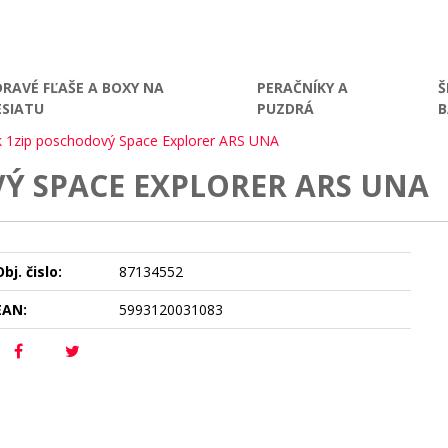
DRAVÉ FĽAŠE A BOXY NA
PERAČNÍKY A
Š
ESIATU
PUZDRÁ
k 1zip poschodový Space Explorer ARS UNA
Ý SPACE EXPLORER ARS UNA
bj. čislo:
87134552
EAN:
5993120031083