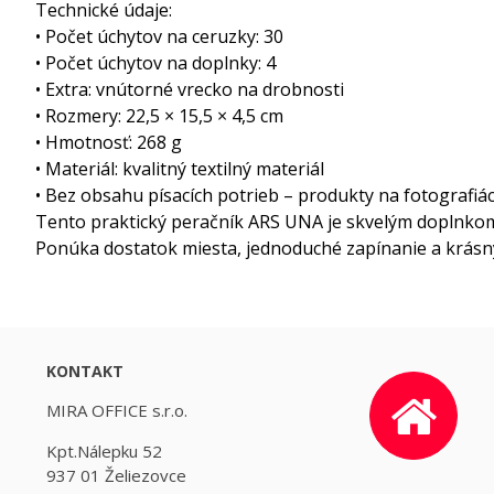
Technické údaje:
• Počet úchytov na ceruzky: 30
• Počet úchytov na doplnky: 4
• Extra: vnútorné vrecko na drobnosti
• Rozmery: 22,5 × 15,5 × 4,5 cm
• Hmotnosť: 268 g
• Materiál: kvalitný textilný materiál
• Bez obsahu písacích potrieb – produkty na fotografiách
Tento praktický peračník ARS UNA je skvelým doplnkom
Ponúka dostatok miesta, jednoduché zapínanie a krásny d
KONTAKT
MIRA OFFICE s.r.o.
Kpt.Nálepku 52
937 01 Želiezovce