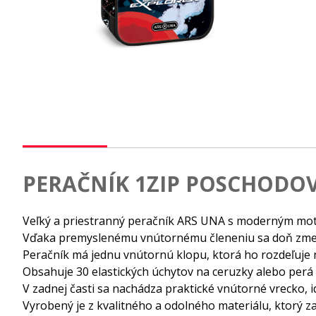
PERAČNÍK 1ZIP POSCHODOV
Veľký a priestranný peračník ARS UNA s moderným motív
Vďaka premyslenému vnútornému členeniu sa doň zmestí
Peračník má jednu vnútornú klopu, ktorá ho rozdeľuje n
Obsahuje 30 elastických úchytov na ceruzky alebo perá 
V zadnej časti sa nachádza praktické vnútorné vrecko, 
Vyrobený je z kvalitného a odolného materiálu, ktorý z