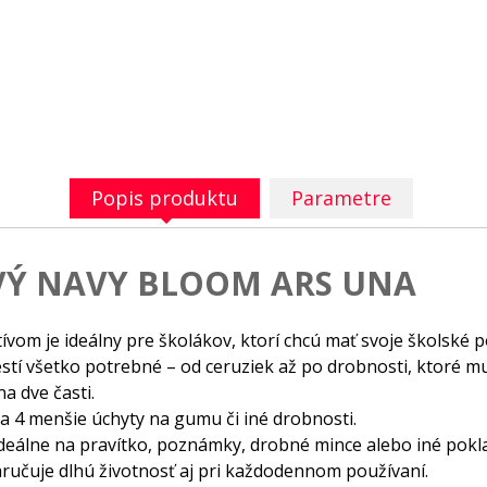
Popis produktu
Parametre
VÝ NAVY BLOOM ARS UNA
om je ideálny pre školákov, ktorí chcú mať svoje školské 
 všetko potrebné – od ceruziek až po drobnosti, ktoré mu
a dve časti.
a 4 menšie úchyty na gumu či iné drobnosti.
ideálne na pravítko, poznámky, drobné mince alebo iné pokl
aručuje dlhú životnosť aj pri každodennom používaní.