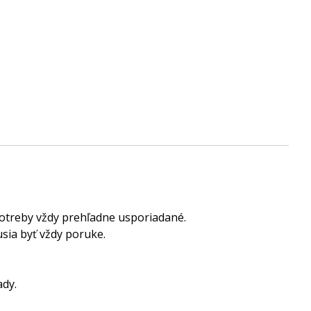
potreby vždy prehľadne usporiadané.
sia byť vždy poruke.
ady.