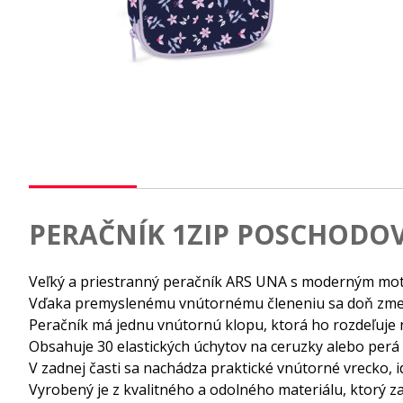
PERAČNÍK 1ZIP POSCHODO
Veľký a priestranný peračník ARS UNA s moderným motív
Vďaka premyslenému vnútornému členeniu sa doň zmestí
Peračník má jednu vnútornú klopu, ktorá ho rozdeľuje n
Obsahuje 30 elastických úchytov na ceruzky alebo perá 
V zadnej časti sa nachádza praktické vnútorné vrecko, 
Vyrobený je z kvalitného a odolného materiálu, ktorý z