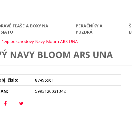
DRAVÉ FĽAŠE A BOXY NA
PERAČNÍKY A
Š
ESIATU
PUZDRÁ
k 1zip poschodový Navy Bloom ARS UNA
VÝ NAVY BLOOM ARS UNA
bj. čislo:
87495561
EAN:
5993120031342