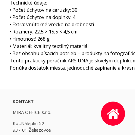
Technické údaje:
• Počet úchytov na ceruzky: 30
• Počet úchytov na doplnky: 4
• Extra: vnútorné vrecko na drobnosti
• Rozmery: 22,5 × 15,5 × 4,5 cm
• Hmotnosť: 268 g
• Materiál: kvalitný textilný materiál
• Bez obsahu písacích potrieb – produkty na fotografiách
Tento praktický peračník ARS UNA je skvelým doplnkom
Ponúka dostatok miesta, jednoduché zapínanie a krásny d
KONTAKT
MIRA OFFICE s.r.o.
Kpt.Nálepku 52
937 01 Želiezovce