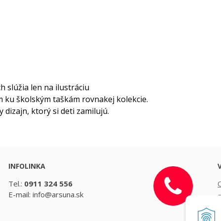
 slúžia len na ilustráciu
 ku školským taškám rovnakej kolekcie.
izajn, ktorý si deti zamilujú.
INFOLINKA
Tel.:
0911 324 556
E-mail: info@arsuna.sk
D