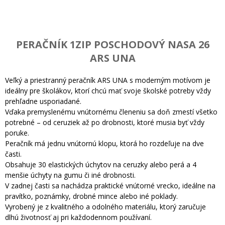
PERAČNÍK 1ZIP POSCHODOVÝ NASA 26
ARS UNA
Veľký a priestranný peračník ARS UNA s moderným motívom je
ideálny pre školákov, ktorí chcú mať svoje školské potreby vždy
prehľadne usporiadané.
Vďaka premyslenému vnútornému členeniu sa doň zmestí všetko
potrebné – od ceruziek až po drobnosti, ktoré musia byť vždy
poruke.
Peračník má jednu vnútornú klopu, ktorá ho rozdeľuje na dve
časti.
Obsahuje 30 elastických úchytov na ceruzky alebo perá a 4
menšie úchyty na gumu či iné drobnosti.
V zadnej časti sa nachádza praktické vnútorné vrecko, ideálne na
pravítko, poznámky, drobné mince alebo iné poklady.
Vyrobený je z kvalitného a odolného materiálu, ktorý zaručuje
dlhú životnosť aj pri každodennom používaní.