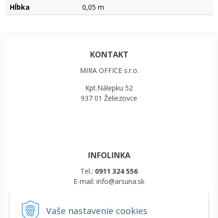
Hĺbka
0,05 m
KONTAKT
MIRA OFFICE s.r.o.
Kpt.Nálepku 52
937 01 Želiezovce
INFOLINKA
Tel.:
0911 324 556
E-mail: info@arsuna.sk
Vaše nastavenie cookies
VŠETKO O NÁKUPE