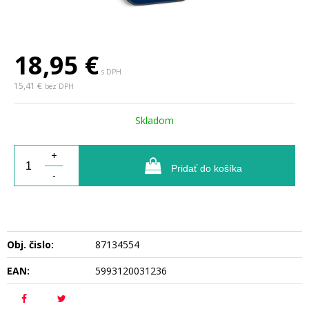
18,95
€
s DPH
15,41 €
bez DPH
Skladom
+
Pridať do košíka
-
Obj. čislo:
87134554
EAN:
5993120031236