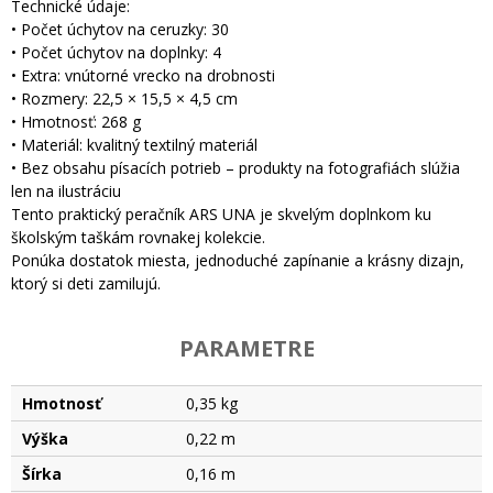
Technické údaje:
• Počet úchytov na ceruzky: 30
• Počet úchytov na doplnky: 4
• Extra: vnútorné vrecko na drobnosti
• Rozmery: 22,5 × 15,5 × 4,5 cm
• Hmotnosť: 268 g
• Materiál: kvalitný textilný materiál
• Bez obsahu písacích potrieb – produkty na fotografiách slúžia
len na ilustráciu
Tento praktický peračník ARS UNA je skvelým doplnkom ku
školským taškám rovnakej kolekcie.
Ponúka dostatok miesta, jednoduché zapínanie a krásny dizajn,
ktorý si deti zamilujú.
PARAMETRE
Hmotnosť
0,35 kg
Výška
0,22 m
Šírka
0,16 m