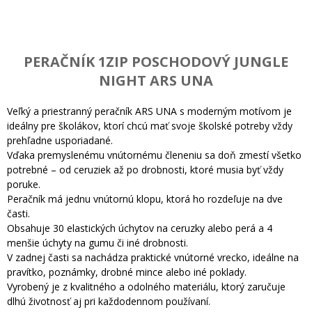
PERAČNÍK 1ZIP POSCHODOVÝ JUNGLE
NIGHT ARS UNA
Veľký a priestranný peračník ARS UNA s moderným motívom je
ideálny pre školákov, ktorí chcú mať svoje školské potreby vždy
prehľadne usporiadané.
Vďaka premyslenému vnútornému členeniu sa doň zmestí všetko
potrebné – od ceruziek až po drobnosti, ktoré musia byť vždy
poruke.
Peračník má jednu vnútornú klopu, ktorá ho rozdeľuje na dve
časti.
Obsahuje 30 elastických úchytov na ceruzky alebo perá a 4
menšie úchyty na gumu či iné drobnosti.
V zadnej časti sa nachádza praktické vnútorné vrecko, ideálne na
pravítko, poznámky, drobné mince alebo iné poklady.
Vyrobený je z kvalitného a odolného materiálu, ktorý zaručuje
dlhú životnosť aj pri každodennom používaní.