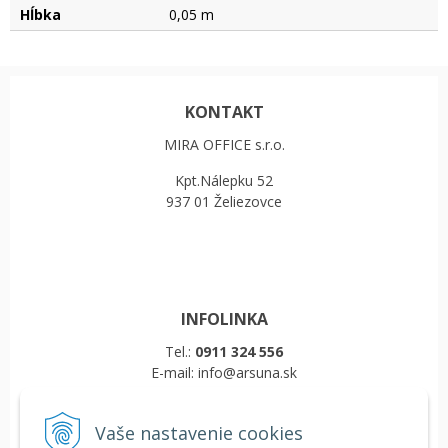
Hĺbka
0,05 m
KONTAKT
MIRA OFFICE s.r.o.
Kpt.Nálepku 52
937 01 Želiezovce
INFOLINKA
Tel.:
0911 324 556
E-mail: info@arsuna.sk
Vaše nastavenie cookies
VŠETKO O NÁKUPE