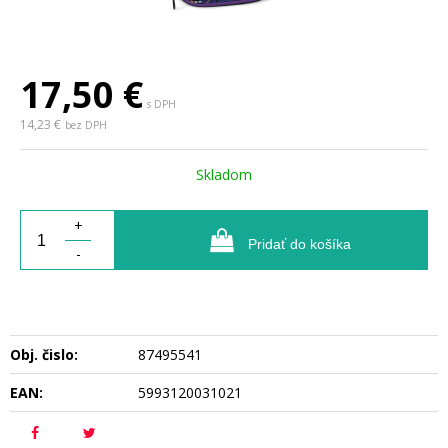
17,50
€
s DPH
14,23 €
bez DPH
Skladom
+
Pridať do košíka
-
Obj. čislo:
87495541
EAN:
5993120031021