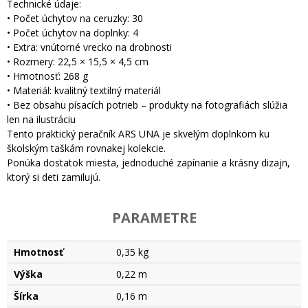
Technické údaje:
• Počet úchytov na ceruzky: 30
• Počet úchytov na doplnky: 4
• Extra: vnútorné vrecko na drobnosti
• Rozmery: 22,5 × 15,5 × 4,5 cm
• Hmotnosť: 268 g
• Materiál: kvalitný textilný materiál
• Bez obsahu písacích potrieb – produkty na fotografiách slúžia
len na ilustráciu
Tento praktický peračník ARS UNA je skvelým doplnkom ku
školským taškám rovnakej kolekcie.
Ponúka dostatok miesta, jednoduché zapínanie a krásny dizajn,
ktorý si deti zamilujú.
PARAMETRE
Hmotnosť
0,35 kg
Výška
0,22 m
Šírka
0,16 m