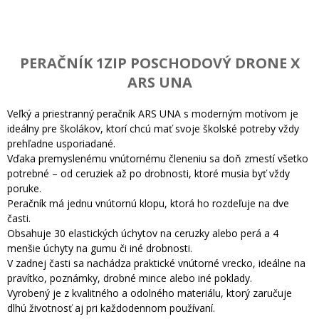
PERAČNÍK 1ZIP POSCHODOVÝ DRONE X
ARS UNA
Veľký a priestranný peračník ARS UNA s moderným motívom je
ideálny pre školákov, ktorí chcú mať svoje školské potreby vždy
prehľadne usporiadané.
Vďaka premyslenému vnútornému členeniu sa doň zmestí všetko
potrebné – od ceruziek až po drobnosti, ktoré musia byť vždy
poruke.
Peračník má jednu vnútornú klopu, ktorá ho rozdeľuje na dve
časti.
Obsahuje 30 elastických úchytov na ceruzky alebo perá a 4
menšie úchyty na gumu či iné drobnosti.
V zadnej časti sa nachádza praktické vnútorné vrecko, ideálne na
pravítko, poznámky, drobné mince alebo iné poklady.
Vyrobený je z kvalitného a odolného materiálu, ktorý zaručuje
dlhú životnosť aj pri každodennom používaní.