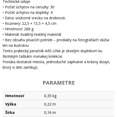
Technické údaje:
• Počet úchytov na ceruzky: 30
• Počet úchytov na doplnky: 4
• Extra: vnútorné vrecko na drobnosti
• Rozmery: 22,5 × 15,5 × 4,5 cm
• Hmotnosť: 268 g
• Materiál: kvalitný textilný materiál
• Bez obsahu písacích potrieb – produkty na fotografiách slúžia
len na ilustráciu
Tento praktický peračník ARS UNA je skvelým doplnkom ku
školským taškám rovnakej kolekcie.
Ponúka dostatok miesta, jednoduché zapínanie a krásny dizajn,
ktorý si deti zamilujú.
PARAMETRE
Hmotnosť
0,35 kg
Výška
0,22 m
Šírka
0,16 m