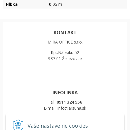
Hĺbka
0,05 m
KONTAKT
MIRA OFFICE s.r.o.
Kpt.Nálepku 52
937 01 Želiezovce
INFOLINKA
Tel.:
0911 324 556
E-mail: info@arsuna.sk
Vaše nastavenie cookies
VŠETKO O NÁKUPE