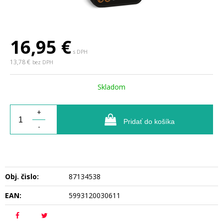
16,95
€
s DPH
13,78 €
bez DPH
Skladom
+
Pridať do košíka
-
Obj. čislo:
87134538
EAN:
5993120030611