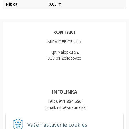
Hĺbka
0,05 m
KONTAKT
MIRA OFFICE s.r.o.
Kpt.Nálepku 52
937 01 Želiezovce
INFOLINKA
Tel.:
0911 324 556
E-mail: info@arsuna.sk
Vaše nastavenie cookies
VŠETKO O NÁKUPE