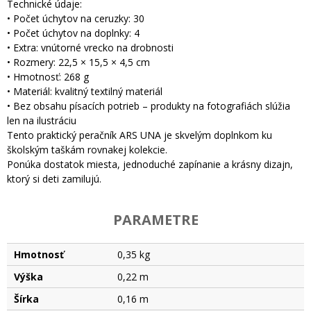
Technické údaje:
• Počet úchytov na ceruzky: 30
• Počet úchytov na doplnky: 4
• Extra: vnútorné vrecko na drobnosti
• Rozmery: 22,5 × 15,5 × 4,5 cm
• Hmotnosť: 268 g
• Materiál: kvalitný textilný materiál
• Bez obsahu písacích potrieb – produkty na fotografiách slúžia
len na ilustráciu
Tento praktický peračník ARS UNA je skvelým doplnkom ku
školským taškám rovnakej kolekcie.
Ponúka dostatok miesta, jednoduché zapínanie a krásny dizajn,
ktorý si deti zamilujú.
PARAMETRE
Hmotnosť
0,35 kg
Výška
0,22 m
Šírka
0,16 m