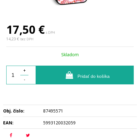
17,50
€
s DPH
14,23 €
bez DPH
Skladom
+
Pridať do košíka
-
Obj. čislo:
87495571
EAN:
5993120032059