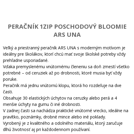
PERAČNÍK 1ZIP POSCHODOVÝ BLOOMIE
ARS UNA
Veľký a priestranný peračník ARS UNA s moderným motívom je
ideálny pre školákov, ktorí chcú mať svoje školské potreby vždy
prehľadne usporiadané.
Vďaka premyslenému vnútornému členeniu sa doň zmestí všetko
potrebné – od ceruziek až po drobnosti, ktoré musia byť vždy
poruke.
Peračník má jednu vnútornú klopu, ktorá ho rozdeľuje na dve
časti.
Obsahuje 30 elastických úchytov na ceruzky alebo perá a 4
menšie úchyty na gumu či iné drobnosti.
V zadnej časti sa nachádza praktické vnútorné vrecko, ideálne na
pravítko, poznámky, drobné mince alebo iné poklady.
Vyrobený je z kvalitného a odolného materiálu, ktorý zaručuje
dlhú životnosť aj pri každodennom používaní.