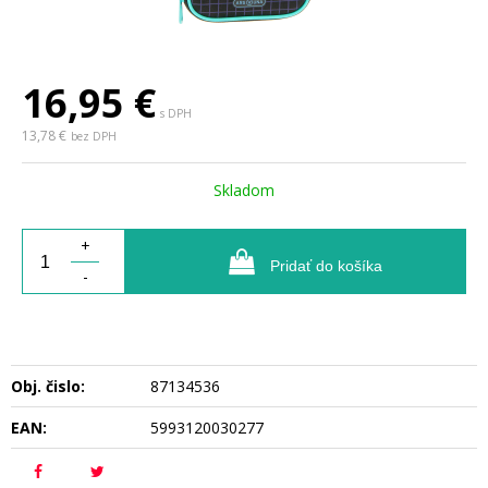
16,95
€
s DPH
13,78 €
bez DPH
Skladom
+
Pridať do košíka
-
Obj. čislo:
87134536
EAN:
5993120030277