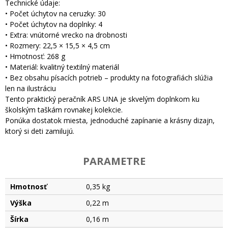
Technické údaje:
• Počet úchytov na ceruzky: 30
• Počet úchytov na doplnky: 4
• Extra: vnútorné vrecko na drobnosti
• Rozmery: 22,5 × 15,5 × 4,5 cm
• Hmotnosť: 268 g
• Materiál: kvalitný textilný materiál
• Bez obsahu písacích potrieb – produkty na fotografiách slúžia
len na ilustráciu
Tento praktický peračník ARS UNA je skvelým doplnkom ku
školským taškám rovnakej kolekcie.
Ponúka dostatok miesta, jednoduché zapínanie a krásny dizajn,
ktorý si deti zamilujú.
PARAMETRE
Hmotnosť
0,35 kg
Výška
0,22 m
Šírka
0,16 m