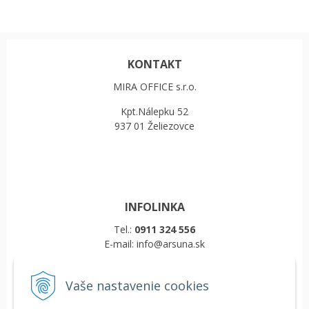
KONTAKT
MIRA OFFICE s.r.o.
Kpt.Nálepku 52
937 01 Želiezovce
INFOLINKA
Tel.:
0911 324 556
E-mail: info@arsuna.sk
Vaše nastavenie cookies
VŠETKO O NÁKUPE