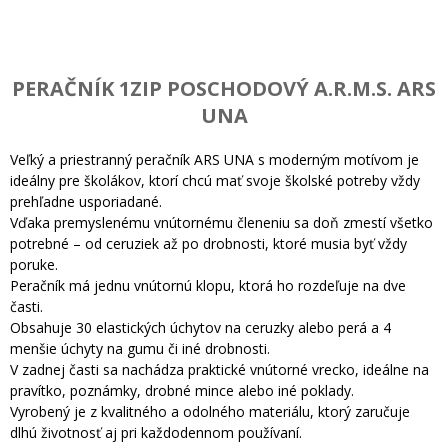
PERAČNÍK 1ZIP POSCHODOVÝ A.R.M.S. ARS
UNA
Veľký a priestranný peračník ARS UNA s moderným motívom je
ideálny pre školákov, ktorí chcú mať svoje školské potreby vždy
prehľadne usporiadané.
Vďaka premyslenému vnútornému členeniu sa doň zmestí všetko
potrebné – od ceruziek až po drobnosti, ktoré musia byť vždy
poruke.
Peračník má jednu vnútornú klopu, ktorá ho rozdeľuje na dve
časti.
Obsahuje 30 elastických úchytov na ceruzky alebo perá a 4
menšie úchyty na gumu či iné drobnosti.
V zadnej časti sa nachádza praktické vnútorné vrecko, ideálne na
pravítko, poznámky, drobné mince alebo iné poklady.
Vyrobený je z kvalitného a odolného materiálu, ktorý zaručuje
dlhú životnosť aj pri každodennom používaní.