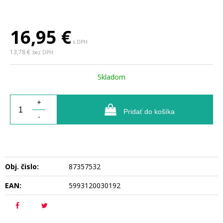
16,95
€
s DPH
13,78 €
bez DPH
Skladom
+
Pridať do košíka
-
Obj. čislo:
87357532
EAN:
5993120030192