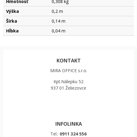
Hmotnosť
0,308 kg
Výška
0,2 m
Šírka
0,14 m
Hĺbka
0,04 m
KONTAKT
MIRA OFFICE s.r.o.
Kpt.Nálepku 52
937 01 Želiezovce
INFOLINKA
Tel.:
0911 324 556