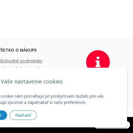
VŠETKO O NÁKUPE
Obchodné podmienky
Reklamačný poriadok
oprava a platba
Vaše nastavenie cookies
COOKIES
Veľkoobchod
 cookie nám pomáhajú pri poskytovaní služieb pre vás.
jú spoznať a zapamätať si vaše preferencie.
Nastaviť
ť
ng
spoločnosti
WEBYGROUP
Rozumiem
ch stránok s tým súhlasíte.
Ďalšie informácie