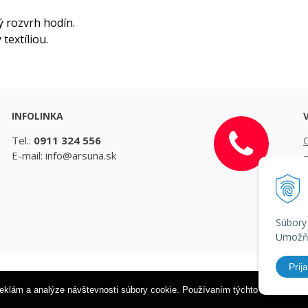
ý rozvrh hodín.
textíliou.
INFOLINKA
Tel.:
0911 324 556
E-mail: info@arsuna.sk
D
Súbory
Umožňu
Prija
hy a zdravé fľaše ARS UNA •
tvorba eshopu cez UNIobchod
,
webhosti
í reklám a analýze návštevnosti súbory cookie. Používaním týchto internetový