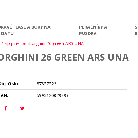
DRAVÉ FĽAŠE A BOXY NA
PERAČNÍKY A
Š
ESIATU
PUZDRÁ
k 1zip plný Lamborghini 26 green ARS UNA
ORGHINI 26 GREEN ARS UNA
bj. čislo:
87357522
EAN:
5993120029899