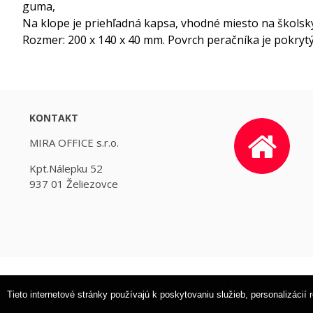
guma,
Na klope je priehľadná kapsa, vhodné miesto na školsk
Rozmer: 200 x 140 x 40 mm. Povrch peračníka je pokrytý 
KONTAKT
MIRA OFFICE s.r.o.
Kpt.Nálepku 52
937 01 Želiezovce
© 2026 Školské tašky, bato
Tieto internetové stránky používajú k poskytovaniu služieb, personalizáci