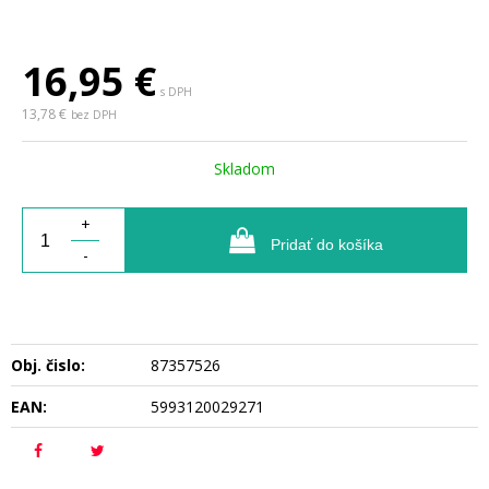
16,95
€
s DPH
13,78 €
bez DPH
Skladom
+
Pridať do košíka
-
Obj. čislo:
87357526
EAN:
5993120029271