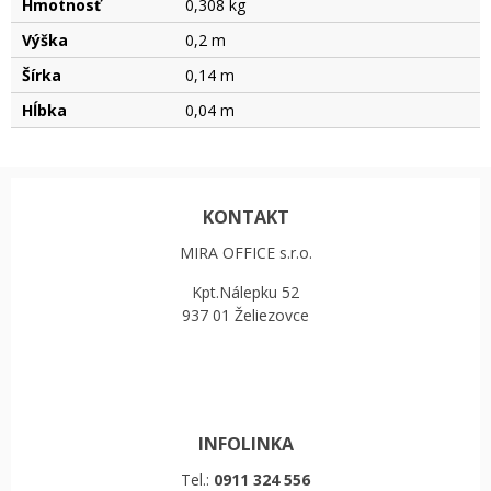
Hmotnosť
0,308 kg
Výška
0,2 m
Šírka
0,14 m
Hĺbka
0,04 m
KONTAKT
MIRA OFFICE s.r.o.
Kpt.Nálepku 52
937 01 Želiezovce
INFOLINKA
Tel.:
0911 324 556