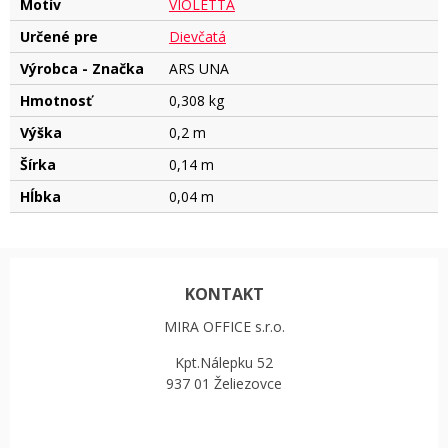
Motív
VIOLETTA
Určené pre
Dievčatá
Výrobca - Značka
ARS UNA
Hmotnosť
0,308 kg
Výška
0,2 m
Šírka
0,14 m
Hĺbka
0,04 m
KONTAKT
MIRA OFFICE s.r.o.
Kpt.Nálepku 52
937 01 Želiezovce