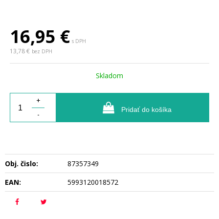
16,95
€
s DPH
13,78 €
bez DPH
Skladom
+
Pridať do košíka
-
Obj. čislo:
87357349
EAN:
5993120018572