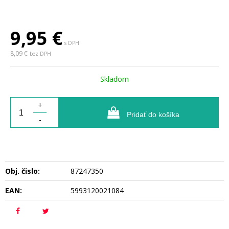
9,95
€
s DPH
8,09 €
bez DPH
Skladom
+
Pridať do košíka
-
Obj. čislo:
87247350
EAN:
5993120021084