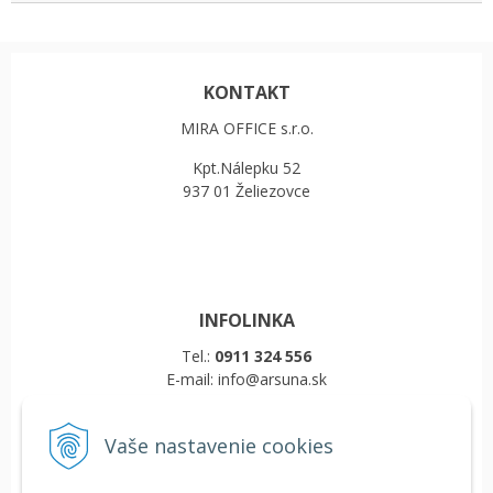
KONTAKT
MIRA OFFICE s.r.o.
Kpt.Nálepku 52
937 01 Želiezovce
INFOLINKA
Tel.:
0911 324 556
E-mail: info@arsuna.sk
Vaše nastavenie cookies
VŠETKO O NÁKUPE
Obchodné podmienky