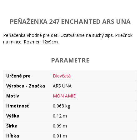
PEŇAŽENKA 247 ENCHANTED ARS UNA
Peňaženka vhodné pre deti. Uzatváranie na suchý zips. Priečnok
na mince. Rozmer: 12x9cm.
PARAMETRE
Určené pre
Dievčatá
Výrobca - Značka
ARS UNA
Motív
MON AMIE
Hmotnosť
0,068 kg
Výška
0,12 m
Šírka
0,09 m
Hĺbka
0,01 m