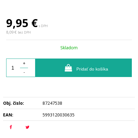
9,95
€
s DPH
8,09 €
bez DPH
Skladom
+
Pridať do košíka
-
Obj. čislo:
87247538
EAN:
5993120030635