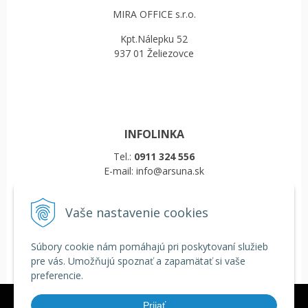
MIRA OFFICE s.r.o.
Kpt.Nálepku 52
937 01 Želiezovce
INFOLINKA
Tel.:
0911 324 556
E-mail: info@arsuna.sk
Vaše nastavenie cookies
VŠETKO O NÁKUPE
Obchodné podmienky
Súbory cookie nám pomáhajú pri poskytovaní služieb
Reklamačný poriadok
pre vás. Umožňujú spoznať a zapamätať si vaše
Doprava a platba
preferencie.
COOKIES
Veľkoobchod
Tieto internetové stránky používajú k poskytovaniu služieb,
Prijať