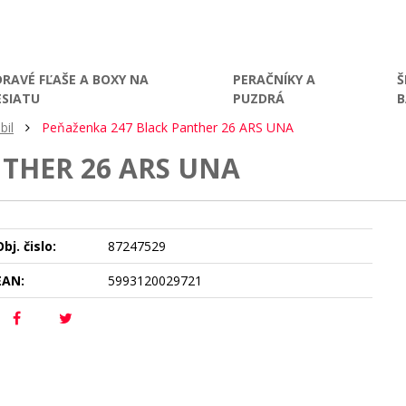
DRAVÉ FĽAŠE A BOXY NA
PERAČNÍKY A
Š
ESIATU
PUZDRÁ
bil
Peňaženka 247 Black Panther 26 ARS UNA
THER 26 ARS UNA
bj. čislo:
87247529
EAN:
5993120029721