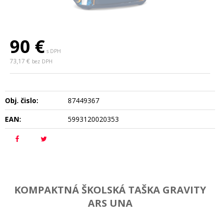
90
€
s DPH
73,17 €
bez DPH
Obj. čislo:
87449367
EAN:
5993120020353
KOMPAKTNÁ ŠKOLSKÁ TAŠKA GRAVITY
ARS UNA