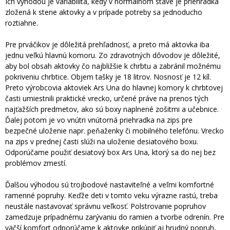
Ich výhodou je variabilita, kedy v normálnom stave je priehradka
zložená k stene aktovky a v prípade potreby sa jednoducho
roztiahne.
Pre prváčikov je dôležitá prehľadnosť, a preto má aktovka iba
jednu veľkú hlavnú komoru. Zo zdravotných dôvodov je dôležité,
aby bol obsah aktovky čo najbližšie k chrbtu a zabránil možnému
pokriveniu chrbtice. Objem tašky je 18 litrov. Nosnosť je 12 kíl.
Preto výrobcovia aktoviek Ars Una do hlavnej komory k chrbtovej
časti umiestnili praktické vrecko, určené práve na prenos tých
najťažších predmetov, ako sú boxy naplnené zošitmi a učebnice.
Ďalej potom je vo vnútri vnútorná priehradka na zips pre
bezpečné uloženie napr. peňaženky či mobilného telefónu. Vrecko
na zips v prednej časti slúži na uloženie desiatového boxu.
Odporúčame použiť desiatový box Ars Una, ktorý sa do nej bez
problémov zmestí.
Ďalšou výhodou sú trojbodové nastaviteľné a veľmi komfortné
ramenné popruhy. Keďže deti v tomto veku výrazne rastú, treba
neustále nastavovať správnu veľkosť. Polstrovanie popruhov
zamedzuje prípadnému zarývaniu do ramien a tvorbe odrenín. Pre
väčší komfort odporúčame k aktovke prikúpiť aj hrudný popruh,