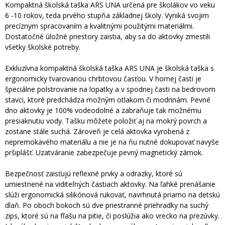
Kompaktná školská taška ARS UNA určená pre školákov vo veku
6 -10 rokov, teda prvého stupňa základnej školy. Vyniká svojim
precíznym spracovaním a kvalitnými použitými materiálmi.
Dostatočné úložné priestory zaistia, aby sa do aktovky zmestili
všetky školské potreby.
Exkluzívna kompaktná školská taška ARS UNA je školská taška s
ergonomicky tvarovanou chrbtovou časťou. V hornej časti je
špeciálne polstrovanie na lopatky a v spodnej časti na bedrovom
stavci, ktoré predchádza možným otlakom či modrinám. Pevné
dno aktovky je 100% vodeodolné a zabraňuje tak možnému
presiaknutiu vody. Tašku môžete položiť aj na mokrý povrch a
zostane stále suchá. Zároveň je celá aktovka vyrobená z
nepremokavého materiálu a nie je na ňu nutné dokupovať navyše
pršiplášť. Uzatváranie zabezpečuje pevný magnetický zámok.
Bezpečnosť zaisťujú reflexné prvky a odrazky, ktoré sú
umiestnené na viditeľných častiach aktovky. Na ľahké prenášanie
slúži ergonomická silikónová rukoväť, navrhnutá priamo na detskú
dlaň. Po oboch bokoch sú dve priestranné priehradky na suchý
zips, ktoré sú na fľašu na pitie, či poslúžia ako vrecko na prezúvky.