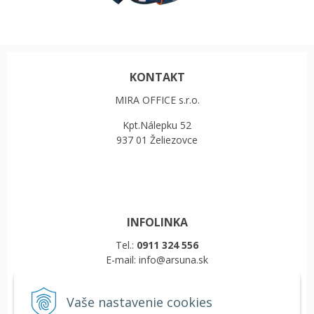
KONTAKT
MIRA OFFICE s.r.o.
Kpt.Nálepku 52
937 01 Želiezovce
INFOLINKA
Tel.:
0911 324 556
E-mail: info@arsuna.sk
Vaše nastavenie cookies
VŠETKO O NÁKUPE