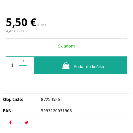
5,50
€
s DPH
4,47 €
bez DPH
Skladom
+
Pridať do košíka
-
Obj. čislo:
87254526
EAN:
5993120031908