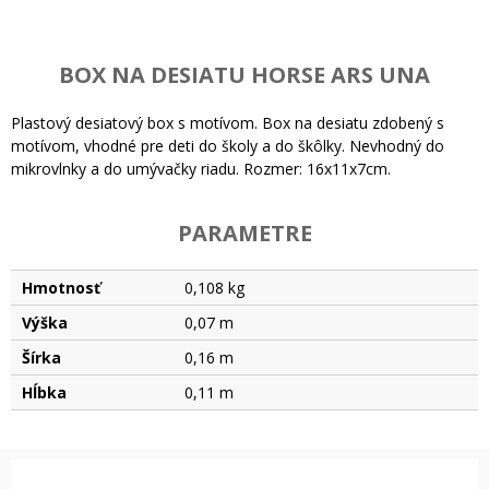
BOX NA DESIATU HORSE ARS UNA
Plastový desiatový box s motívom. Box na desiatu zdobený s
motívom, vhodné pre deti do školy a do škôlky. Nevhodný do
mikrovlnky a do umývačky riadu. Rozmer: 16x11x7cm.
PARAMETRE
Hmotnosť
0,108 kg
Výška
0,07 m
Šírka
0,16 m
Hĺbka
0,11 m