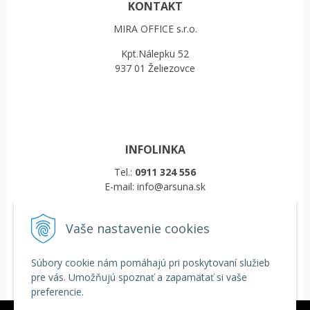
KONTAKT
MIRA OFFICE s.r.o.
Kpt.Nálepku 52
937 01 Želiezovce
INFOLINKA
Tel.:
0911 324 556
E-mail: info@arsuna.sk
Vaše nastavenie cookies
VŠETKO O NÁKUPE
Obchodné podmienky
Súbory cookie nám pomáhajú pri poskytovaní služieb
Reklamačný poriadok
pre vás. Umožňujú spoznať a zapamätať si vaše
Doprava a platba
preferencie.
COOKIES