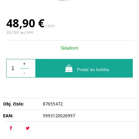
48,90
€
s DPH
39,76 €
bez DPH
Skladom
+
Pridať do košíka
-
Obj. čislo:
87655472
EAN:
5993120026997