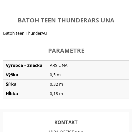
BATOH TEEN THUNDERARS UNA
Batoh teen ThunderAU
PARAMETRE
Výrobca - Značka
ARS UNA
Výška
0,5 m
Šírka
0,32 m
Hĺbka
0,18 m
KONTAKT
MIRA OFFICE s.r.o.