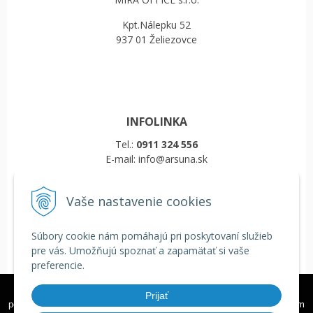
Kpt.Nálepku 52
937 01 Želiezovce
INFOLINKA
Tel.:
0911 324 556
E-mail: info@arsuna.sk
Vaše nastavenie cookies
VŠETKO O NÁKUPE
Obchodné podmienky
Súbory cookie nám pomáhajú pri poskytovaní služieb
Reklamačný poriadok
pre vás. Umožňujú spoznať a zapamätať si vaše
Doprava a platba
preferencie.
COOKIES
Veľkoobchod
Tieto internetové stránky používajú k poskytovaniu služieb,
Prijať
personalizácií reklám a analýze návštevnosti súbory cookie. Používaním