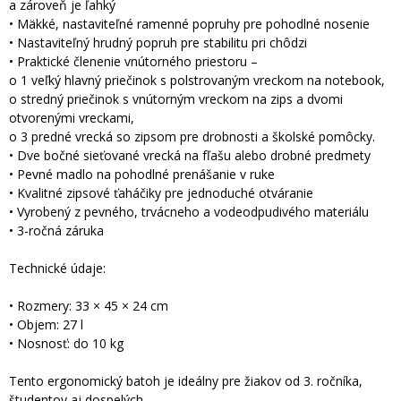
a zároveň je ľahký
• Mäkké, nastaviteľné ramenné popruhy pre pohodlné nosenie
• Nastaviteľný hrudný popruh pre stabilitu pri chôdzi
• Praktické členenie vnútorného priestoru –
o 1 veľký hlavný priečinok s polstrovaným vreckom na notebook,
o stredný priečinok s vnútorným vreckom na zips a dvomi
otvorenými vreckami,
o 3 predné vrecká so zipsom pre drobnosti a školské pomôcky.
• Dve bočné sieťované vrecká na fľašu alebo drobné predmety
• Pevné madlo na pohodlné prenášanie v ruke
• Kvalitné zipsové ťaháčiky pre jednoduché otváranie
• Vyrobený z pevného, trvácneho a vodeodpudivého materiálu
• 3-ročná záruka
Technické údaje:
• Rozmery: 33 × 45 × 24 cm
• Objem: 27 l
• Nosnosť: do 10 kg
Tento ergonomický batoh je ideálny pre žiakov od 3. ročníka,
študentov aj dospelých.