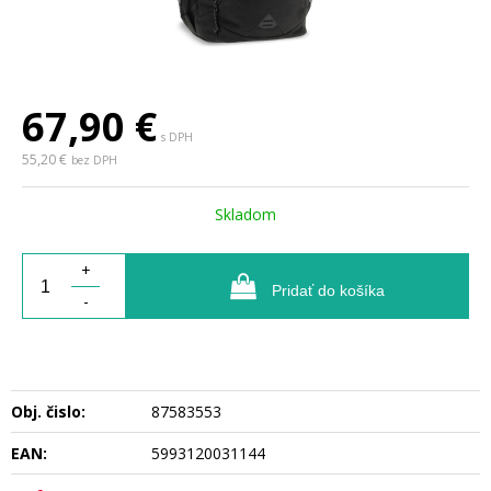
67,90
€
s DPH
55,20 €
bez DPH
Skladom
+
Pridať do košíka
-
Obj. čislo:
87583553
EAN:
5993120031144