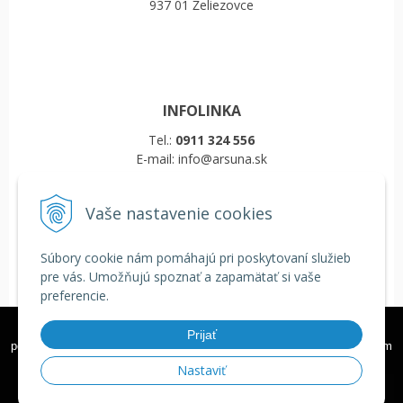
937 01 Želiezovce
INFOLINKA
Tel.:
0911 324 556
E-mail: info@arsuna.sk
Vaše nastavenie cookies
VŠETKO O NÁKUPE
Obchodné podmienky
Súbory cookie nám pomáhajú pri poskytovaní služieb
Reklamačný poriadok
pre vás. Umožňujú spoznať a zapamätať si vaše
Doprava a platba
preferencie.
COOKIES
Veľkoobchod
Tieto internetové stránky používajú k poskytovaniu služieb,
Prijať
personalizácií reklám a analýze návštevnosti súbory cookie. Používaním
týchto internetových stránok s tým súhlasíte.
Ďalšie informácie
Nastaviť
© 2026 Školské tašky, batohy a zdravé fľaše ARS UNA •
tvorba eshopu cez
Rozumiem
UNIobchod
,
webhosting
spoločnosti
WEBYGROUP