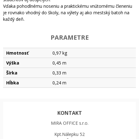
Vďaka pohodlnému noseniu a praktickému vnútornému členeniu
je rovnako vhodný do školy, na výlety aj ako mestský batoh na
každý deň.
PARAMETRE
Hmotnosť
0,97 kg
Výška
0,45 m
Šírka
0,33 m
Hĺbka
0,24 m
KONTAKT
MIRA OFFICE s.r.o.
Kpt.Nálepku 52